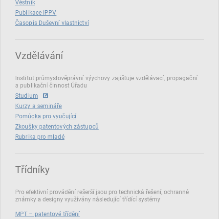
Věstník
Publikace IPPV
Časopis Duševní vlastnictví
Vzdělávání
Institut průmyslověprávní výychovy zajišťuje vzdělávací, propagační
a publikační činnost Úřadu
Studium
Kurzy a semináře
Pomůcka pro vyučující
Zkoušky patentových zástupců
Rubrika pro mladé
Třídníky
Pro efektivní provádění rešerší jsou pro technická řešení, ochranné
známky a designy využívány následující třídící systémy
MPT – patentové třídění