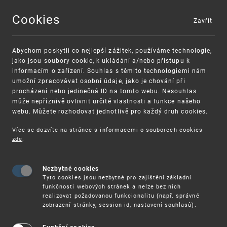
Cookies
Zavřít
MENU
Abychom poskytli co nejlepší zážitek, používáme technologie,
jako jsou soubory cookie, k ukládání a/nebo přístupu k
informacím o zařízení. Souhlas s těmito technologiemi nám
umožní zpracovávat osobní údaje, jako je chování při
procházení nebo jedinečná ID na tomto webu. Nesouhlas
může nepříznivě ovlivnit určité vlastnosti a funkce našeho
webu. Můžete rozhodovat jednotlivě pro každý druh cookies.
Více se dozvíte na stránce s informacemi o souborech cookies
VAROVÁNÍ
Finanční podpora
zde
.
Nevyžádané výzvy k uhrazení poplatku za
pro správu duševního vlastnictví pro malé
registraci průmyslových práv
a střední podniky
Nezbytné cookies
Tyto cookies jsou nezbytné pro zajištění základní
funkčnosti webových stránek a nelze bez nich
realizovat požadovanou funkcionalitu (např. správné
zobrazení stránky, session id, nastavení souhlasů).