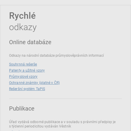
Rychlé
odkazy
Online databáze
Odkazy na národní databáze průmyslověprávních informací
Souhrnná rešerše
Patenty a užitné vzory
Průmyslové vzory
Ochranné známky (platné v ČR)
Rešeršní systém TaPIS
Publikace
Úřad vydává odborné publikace a v souladu s právními předpisy je
s týdenní periodicitou vydáván Věstník