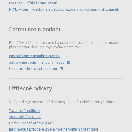
Locarno – třídění prům. vzorů
NICE, Vídeň – výrobky a služby, obrazové prvky ochranných známek
Formuláře a podání
Přihlášky a žádosti lze vyplnit a podat pomocí přímého on‑line podání
přes e‑portál Úřadu průmyslového vlastnictví
Elektronické formuláře e-portálu
Jak on-line podat – stručný návod
Co nabízí elektronické podání
Užitečné odkazy
V této sekci je možné nalézt odkazy na další užitečné zdroje informací
Tuzemské instituce
Zahraniční instituce
Často kladené otázky (FAQ)
Informace z Evropské unie a mezinárodních organizací