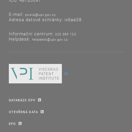
IČO: 48135097
E-mail:
posta@upv.gov.cz
Adresa datové schránky: ix6aa38
Informační centrum:
220 383 120
Helpdesk:
helpdesk@upv.gov.cz
DATABÁZE ÚPV
OTEVŘENÁ DATA
EPO