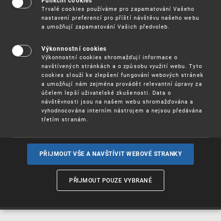
Funkční cookies
Vynálezy / Patenty
Trvalé cookies používáme pro zapamatování Vašeho
nastavení preferencí pro příští návštěvu našeho webu
a umožňují zapamatování Vašich předvoleb.
Užitné
vzory
Výkonnostní cookies
Výkonnostní cookies shromažďují informace o
navštívených stránkách a o způsobu využití webu. Tyto
cookies slouží ke zlepšení fungování webových stránek
Ochranné
známky
a umožňují nám zejména provádět relevantní úpravy za
účelem lepší uživatelské zkušenosti. Data o
návštěvnosti jsou na našem webu shromažďována a
vyhodnocována interním nástrojem a nejsou předávána
třetím stranám.
Průmyslové
vzory
PŘIJMOUT VŠE A NAVŠTÍVIT WEBOVÉ STRANKY
Označení původu
a zeměpisná
PŘIJMOUT POUZE VYBRANÉ
označení