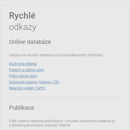
Rychlé
odkazy
Online databáze
Odkazy na národní databáze průmyslověprávních informací
Souhrnná rešerše
Patenty a užitné vzory
Průmyslové vzory
Ochranné známky (platné v ČR)
Rešeršní systém TaPIS
Publikace
Úřad vydává odborné publikace a v souladu s právními předpisy je
s týdenní periodicitou vydáván Věstník