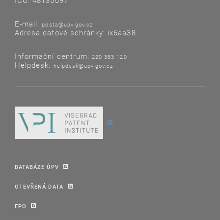
IČO: 48135097
E-mail:
posta@upv.gov.cz
Adresa datové schránky: ix6aa38
Informační centrum:
220 383 120
Helpdesk:
helpdesk@upv.gov.cz
DATABÁZE ÚPV
OTEVŘENÁ DATA
EPO