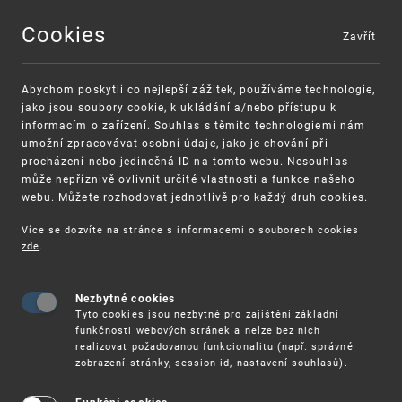
Cookies
Zavřít
MENU
Abychom poskytli co nejlepší zážitek, používáme technologie,
jako jsou soubory cookie, k ukládání a/nebo přístupu k
informacím o zařízení. Souhlas s těmito technologiemi nám
umožní zpracovávat osobní údaje, jako je chování při
procházení nebo jedinečná ID na tomto webu. Nesouhlas
může nepříznivě ovlivnit určité vlastnosti a funkce našeho
webu. Můžete rozhodovat jednotlivě pro každý druh cookies.
Více se dozvíte na stránce s informacemi o souborech cookies
VAROVÁNÍ
Finanční podpora
zde
.
Nevyžádané výzvy k uhrazení poplatku za
pro správu duševního vlastnictví pro malé
registraci průmyslových práv
a střední podniky
Nezbytné cookies
Tyto cookies jsou nezbytné pro zajištění základní
funkčnosti webových stránek a nelze bez nich
realizovat požadovanou funkcionalitu (např. správné
zobrazení stránky, session id, nastavení souhlasů).