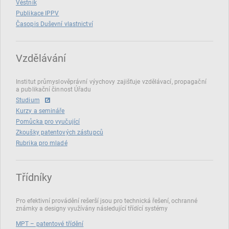
Věstník
Publikace IPPV
Časopis Duševní vlastnictví
Vzdělávání
Institut průmyslověprávní výychovy zajišťuje vzdělávací, propagační
a publikační činnost Úřadu
Studium
Kurzy a semináře
Pomůcka pro vyučující
Zkoušky patentových zástupců
Rubrika pro mladé
Třídníky
Pro efektivní provádění rešerší jsou pro technická řešení, ochranné
známky a designy využívány následující třídící systémy
MPT – patentové třídění