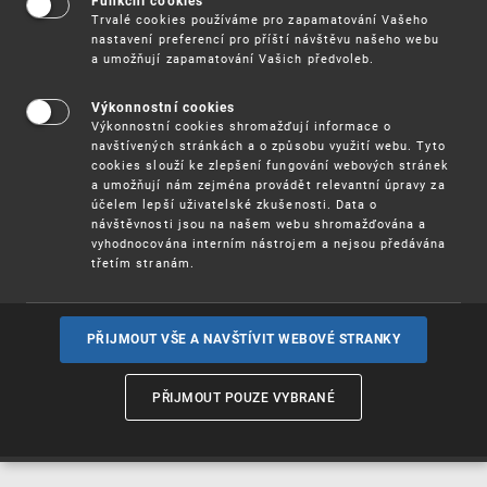
Funkční cookies
Vynálezy / Patenty
Trvalé cookies používáme pro zapamatování Vašeho
nastavení preferencí pro příští návštěvu našeho webu
a umožňují zapamatování Vašich předvoleb.
Užitné
vzory
Výkonnostní cookies
Výkonnostní cookies shromažďují informace o
navštívených stránkách a o způsobu využití webu. Tyto
cookies slouží ke zlepšení fungování webových stránek
Ochranné
známky
a umožňují nám zejména provádět relevantní úpravy za
účelem lepší uživatelské zkušenosti. Data o
návštěvnosti jsou na našem webu shromažďována a
vyhodnocována interním nástrojem a nejsou předávána
třetím stranám.
Průmyslové
vzory
PŘIJMOUT VŠE A NAVŠTÍVIT WEBOVÉ STRANKY
Označení původu
a zeměpisná
PŘIJMOUT POUZE VYBRANÉ
označení