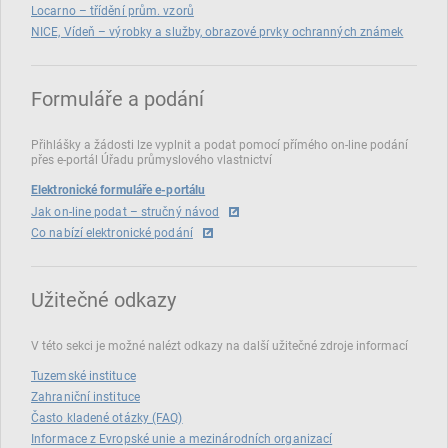
Locarno – třídění prům. vzorů
NICE, Vídeň – výrobky a služby, obrazové prvky ochranných známek
Formuláře a podání
Přihlášky a žádosti lze vyplnit a podat pomocí přímého on‑line podání
přes e‑portál Úřadu průmyslového vlastnictví
Elektronické formuláře e-portálu
Jak on-line podat – stručný návod
Co nabízí elektronické podání
Užitečné odkazy
V této sekci je možné nalézt odkazy na další užitečné zdroje informací
Tuzemské instituce
Zahraniční instituce
Často kladené otázky (FAQ)
Informace z Evropské unie a mezinárodních organizací