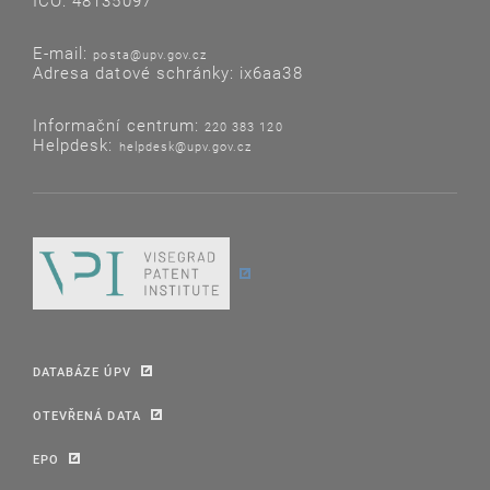
IČO: 48135097
E-mail:
posta@upv.gov.cz
Adresa datové schránky: ix6aa38
Informační centrum:
220 383 120
Helpdesk:
helpdesk@upv.gov.cz
DATABÁZE ÚPV
OTEVŘENÁ DATA
EPO