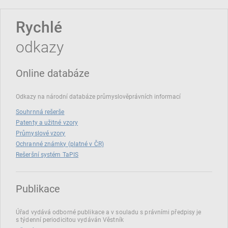
Rychlé
odkazy
Online databáze
Odkazy na národní databáze průmyslověprávních informací
Souhrnná rešerše
Patenty a užitné vzory
Průmyslové vzory
Ochranné známky (platné v ČR)
Rešeršní systém TaPIS
Publikace
Úřad vydává odborné publikace a v souladu s právními předpisy je
s týdenní periodicitou vydáván Věstník