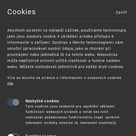
Cookies
Zavřít
MENU
Abychom poskytli co nejlepší zážitek, používáme technologie,
jako jsou soubory cookie, k ukládání a/nebo přístupu k
informacím o zařízení. Souhlas s těmito technologiemi nám
umožní zpracovávat osobní údaje, jako je chování při
procházení nebo jedinečná ID na tomto webu. Nesouhlas
může nepříznivě ovlivnit určité vlastnosti a funkce našeho
webu. Můžete rozhodovat jednotlivě pro každý druh cookies.
Více se dozvíte na stránce s informacemi o souborech cookies
VAROVÁNÍ
Finanční podpora
zde
.
Nevyžádané výzvy k uhrazení poplatku za
pro správu duševního vlastnictví pro malé
registraci průmyslových práv
a střední podniky
Nezbytné cookies
Tyto cookies jsou nezbytné pro zajištění základní
funkčnosti webových stránek a nelze bez nich
realizovat požadovanou funkcionalitu (např. správné
zobrazení stránky, session id, nastavení souhlasů).