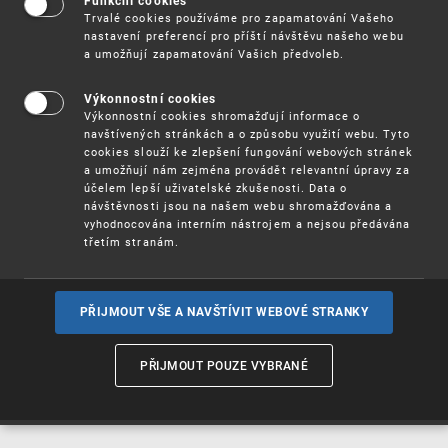
Funkční cookies
Vynálezy / Patenty
Trvalé cookies používáme pro zapamatování Vašeho
nastavení preferencí pro příští návštěvu našeho webu
a umožňují zapamatování Vašich předvoleb.
Užitné
vzory
Výkonnostní cookies
Výkonnostní cookies shromažďují informace o
navštívených stránkách a o způsobu využití webu. Tyto
cookies slouží ke zlepšení fungování webových stránek
Ochranné
známky
a umožňují nám zejména provádět relevantní úpravy za
účelem lepší uživatelské zkušenosti. Data o
návštěvnosti jsou na našem webu shromažďována a
vyhodnocována interním nástrojem a nejsou předávána
třetím stranám.
Průmyslové
vzory
PŘIJMOUT VŠE A NAVŠTÍVIT WEBOVÉ STRANKY
Označení původu
a zeměpisná
PŘIJMOUT POUZE VYBRANÉ
označení