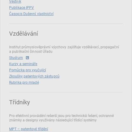
Věstník
Publikace IPPV
Časopis Duševní vlastnictví
Vzdělávání
Institut průmyslověprávní výychovy zajišťuje vzdělávací, propagační
a publikační činnost Úřadu
Studium
Kurzy a semináře
Pomůcka pro vyučující
Zkoušky patentových zástupců
Rubrika pro mladé
Třídníky
Pro efektivní provádění rešerší jsou pro technická řešení, ochranné
známky a designy využívány následující třídící systémy
MPT – patentové třídění