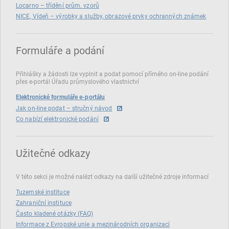
Locarno – třídění prům. vzorů
NICE, Vídeň – výrobky a služby, obrazové prvky ochranných známek
Formuláře a podání
Přihlášky a žádosti lze vyplnit a podat pomocí přímého on‑line podání
přes e‑portál Úřadu průmyslového vlastnictví
Elektronické formuláře e-portálu
Jak on-line podat – stručný návod
Co nabízí elektronické podání
Užitečné odkazy
V této sekci je možné nalézt odkazy na další užitečné zdroje informací
Tuzemské instituce
Zahraniční instituce
Často kladené otázky (FAQ)
Informace z Evropské unie a mezinárodních organizací