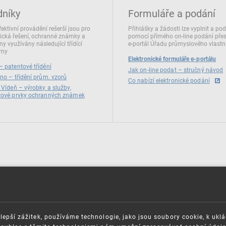
dníky
Formuláře a podání
fektivní provádění rešerší jsou pro
Přihlášky a žádosti lze vyplnit a po
ická řešení, ochranné známky a
pomocí přímého on‑line podání pře
ny využívány následující třídící
e‑portál Úřadu průmyslového vlastni
émy
Elektronické formuláře e-portálu
 patentové třídění
Jak on-line podat – stručný návod
no – třídění prům. vzorů
Co nabízí elektronické podání
 Vídeň – výrobky a služby,
zové prvky ochranných známek
lepší zážitek, používáme technologie, jako jsou soubory cookie, k ukl