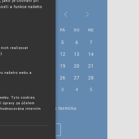
jako je chování při
nosti a funkce našeho
Červen 2026
PO
ÚT
ST
ČT
PÁ
SO
NE
1
2
3
4
5
6
7
 nich realizovat
).
8
9
10
11
12
13
14
15
16
17
18
19
20
21
ěvu našeho webu a
22
23
24
25
26
27
28
29
30
1
2
3
4
5
 webu. Tyto cookies
í úpravy za účelem
Žádné akce ve vybraném termínu
yhodnocována interním
ZOBRAZIT VŠECHNY AKCE