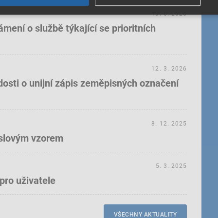
18. 5. 2026
ení o službě týkající se prioritních
12. 3. 2026
dosti o unijní zápis zeměpisných označení
8. 12. 2025
yslovým vzorem
5. 3. 2025
pro uživatele
VŠECHNY AKTUALITY