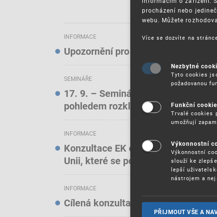
informacím o zařízení. 
procházení nebo jedineč
webu. Můžete rozhodovat
INFORMACE
Více se dozvíte na strán
Upozornění pro uživatele elektroni
Nezbytné cook
Tyto cookies js
SEMINÁŘE
požadovanou fun
17. 9. – Seminář: Známkové právo t
pohledem rozkladových oddělení)
Funkční cooki
Trvalé cookies 
umožňují zapam
INFORMACE
Výkonnostní c
Konzultace EK o online službách a f
Výkonnostní coo
Unii, které se podílejí na podstatn
slouží ke zlepš
lepší uživatels
nástrojem a nej
INFORMACE
Cílená konzultace EK o stavu ochra
PŘIJMOUT VŠE A NA