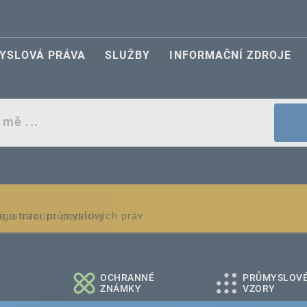
YSLOVÁ PRÁVA
SLUŽBY
INFORMAČNÍ ZDROJE
egistraci průmyslových práv
é a střední podniky
OCHRANNÉ
PRŮMYSLOV
ZNÁMKY
VZORY