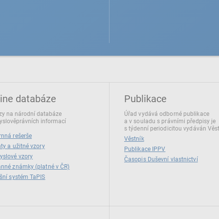
ine databáze
Publikace
y na národní databáze
Úřad vydává odborné publikace
slověprávních informací
a v souladu s právními předpisy je
s týdenní periodicitou vydáván Věs
nná rešerše
Věstník
ty a užitné vzory
Publikace IPPV
yslové vzory
Časopis Duševní vlastnictví
nné známky (platné v ČR)
šní systém TaPIS