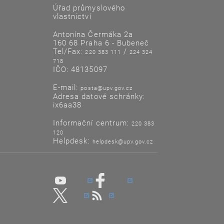
Úřad průmyslového
vlastnictví
Antonína Čermáka 2a
160 68 Praha 6 - Bubeneč
Tel/Fax:
/
220 383 111
224 324
718
IČO: 48135097
E-mail:
posta@upv.gov.cz
Adresa datové schránky:
ix6aa38
Informační centrum:
220 383
120
Helpdesk:
helpdesk@upv.gov.cz