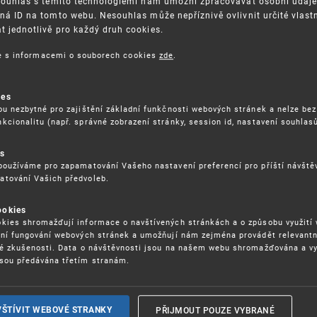
Souhlas s těmito technologiemi nám umožní zpracovávat osobní údaje, 
ná ID na tomto webu. Nesouhlas může nepříznivě ovlivnit určité vlast
 jednotlivě pro každý druh cookies.
3. 8. 2026
ce s informacemi o souborech cookies
zde
.
ckých služeb - 5.8.2026
ies
ou nezbytné pro zajištění základní funkčnosti webových stránek a nelze bez
17. 9. 2026
kcionalitu (např. správné zobrazení stránky, session id, nastavení souhlasů
rochu jinak (aneb když se značky hádají
es
používáme pro zapamatování Vašeho nastavení preferencí pro příští návšt
atování Vašich předvoleb.
22. 6. 2026
ookies
yzických tržištích nacházejících se mimo
kies shromažďují informace o navštívených stránkách a o způsobu využití
ém porušování IPR
ení fungování webových stránek a umožňují nám zejména provádět relevantn
ké zkušenosti. Data o návštěvnosti jsou na našem webu shromažďována a v
sou předávána třetím stranám.
22. 6. 2026
ny a vymáhání IPR ve třetích zemích
PŘIJMOUT POUZE VYBRANÉ
VŠTÍVIT WEBOVÉ STRANKY