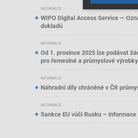
INFORMACE
WIPO Digital Access Service — Oznám
dokladů
INFORMACE
Od 1. prosince 2025 lze podávat žá
pro řemeslné a průmyslové výrobky
INFORMACE
Náhradní díly chráněné v ČR prům
INFORMACE
Sankce EU vůči Rusku – informace 