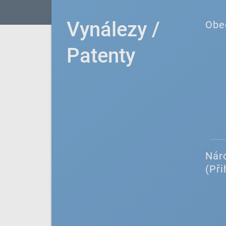
Vynálezy /
Obe
Patenty
Náro
(Při