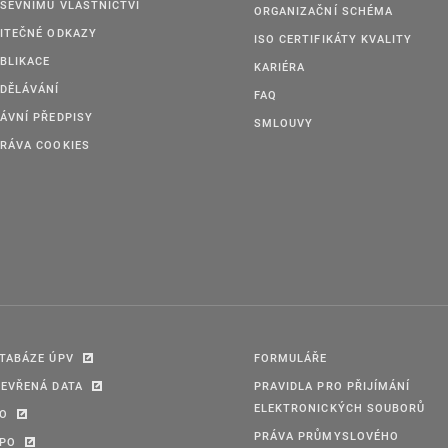
ŠEVNÍMU VLASTNICTVÍ
ORGANIZAČNÍ SCHÉMA
ITEČNÉ ODKAZY
ISO CERTIFIKÁTY KVALITY
BLIKACE
KARIÉRA
DĚLÁVÁNÍ
FAQ
ÁVNÍ PŘEDPISY
SMLOUVY
RÁVA COOKIES
TABÁZE ÚPV
FORMULÁŘE
EVŘENÁ DATA
PRAVIDLA PRO PŘIJÍMÁNÍ
ELEKTRONICKÝCH SOUBORŮ
PO
PRÁVA PRŮMYSLOVÉHO
IPO