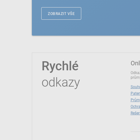
ZOBRAZIT VŠE
Rychlé
Onl
Odkaz
odkazy
průmy
Souhr
Paten
Prům
Ochra
Rešer