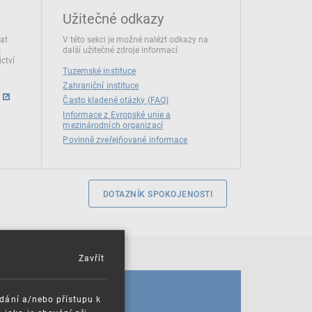
Užitečné odkazy
dat
V této sekci je možné nalézt odkazy na
s
další užitečné zdroje informací
ctví
Tuzemské instituce
Zahraniční instituce
Často kladené otázky (FAQ)
Informace z Evropské unie a
mezinárodních organizací
Povinně zveřejňované informace
DOTAZNÍK SPOKOJENOSTI
Zavřít
KALENDÁŘ
ádání a/nebo přístupu k