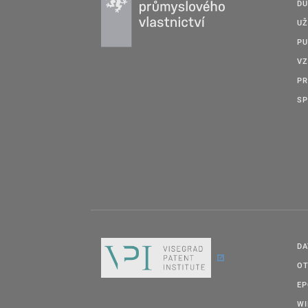
DU
UŽ
PU
VZ
PR
SP
DA
OT
E
W