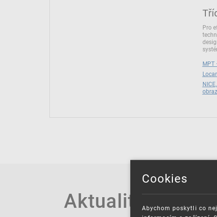
Tří
Pro e
techn
desig
syst
MPT –
Locar
NICE,
obra
Cookies
Aktuality
Abychom poskytli co nej