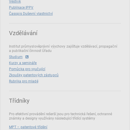
Věstník
Publikace IPPV
Časopis Duševní vlastnictví
Vzdělávání
Institut průmyslověprávní výychovy zajišťuje vzdělávací, propagační
a publikační činnost Úřadu
Studium
Kurzy a semináře
Pomůcka pro vyučující
Zkoušky patentových zástupců
Rubrika pro mladé
Třídníky
Pro efektivní provádění rešerší jsou pro technická řešení, ochranné
známky a designy využívány následující třídící systémy
MPT – patentové třídění