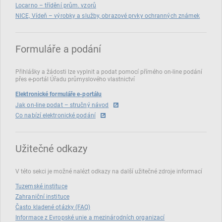
Locarno – třídění prům. vzorů
NICE, Vídeň – výrobky a služby, obrazové prvky ochranných známek
Formuláře a podání
Přihlášky a žádosti lze vyplnit a podat pomocí přímého on‑line podání
přes e‑portál Úřadu průmyslového vlastnictví
Elektronické formuláře e-portálu
Jak on-line podat – stručný návod
Co nabízí elektronické podání
Užitečné odkazy
V této sekci je možné nalézt odkazy na další užitečné zdroje informací
Tuzemské instituce
Zahraniční instituce
Často kladené otázky (FAQ)
Informace z Evropské unie a mezinárodních organizací