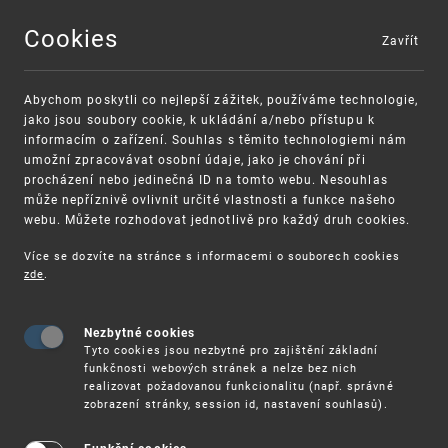
Cookies
Zavřít
MENU
Abychom poskytli co nejlepší zážitek, používáme technologie,
jako jsou soubory cookie, k ukládání a/nebo přístupu k
informacím o zařízení. Souhlas s těmito technologiemi nám
umožní zpracovávat osobní údaje, jako je chování při
procházení nebo jedinečná ID na tomto webu. Nesouhlas
může nepříznivě ovlivnit určité vlastnosti a funkce našeho
webu. Můžete rozhodovat jednotlivě pro každý druh cookies.
Více se dozvíte na stránce s informacemi o souborech cookies
VAROVÁNÍ
Finanční podpora
zde
.
Nevyžádané výzvy k uhrazení poplatku za
pro správu duševního vlastnictví pro malé
registraci průmyslových práv
a střední podniky
Nezbytné cookies
Tyto cookies jsou nezbytné pro zajištění základní
funkčnosti webových stránek a nelze bez nich
realizovat požadovanou funkcionalitu (např. správné
zobrazení stránky, session id, nastavení souhlasů).