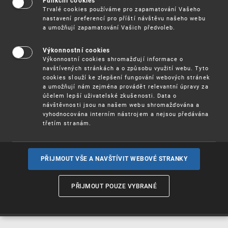
Funkční cookies
Vynálezy / Patenty
Trvalé cookies používáme pro zapamatování Vašeho
nastavení preferencí pro příští návštěvu našeho webu
a umožňují zapamatování Vašich předvoleb.
Užitné
vzory
Výkonnostní cookies
Výkonnostní cookies shromažďují informace o
navštívených stránkách a o způsobu využití webu. Tyto
cookies slouží ke zlepšení fungování webových stránek
Ochranné
známky
a umožňují nám zejména provádět relevantní úpravy za
účelem lepší uživatelské zkušenosti. Data o
návštěvnosti jsou na našem webu shromažďována a
vyhodnocována interním nástrojem a nejsou předávána
třetím stranám.
Průmyslové
vzory
PŘIJMOUT VŠE A NAVŠTÍVIT WEBOVÉ STRANKY
Označení původu
a zeměpisná
PŘIJMOUT POUZE VYBRANÉ
označení