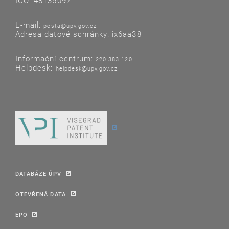
IČO: 48135097
E-mail:
posta@upv.gov.cz
Adresa datové schránky: ix6aa38
Informační centrum:
220 383 120
Helpdesk:
helpdesk@upv.gov.cz
DATABÁZE ÚPV
OTEVŘENÁ DATA
EPO