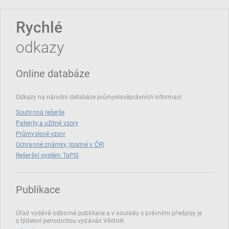
Rychlé
odkazy
Online databáze
Odkazy na národní databáze průmyslověprávních informací
Souhrnná rešerše
Patenty a užitné vzory
Průmyslové vzory
Ochranné známky (platné v ČR)
Rešeršní systém TaPIS
Publikace
Úřad vydává odborné publikace a v souladu s právními předpisy je
s týdenní periodicitou vydáván Věstník