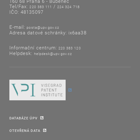
160 68 Praha 6 - Bubeneč
Tel/Fax:
/
220 383 111
224 324 718
IČO: 48135097
E-mail:
posta@upv.gov.cz
Adresa datové schránky: ix6aa38
Informační centrum:
220 383 120
Helpdesk:
helpdesk@upv.gov.cz
DATABÁZE ÚPV
OTEVŘENÁ DATA