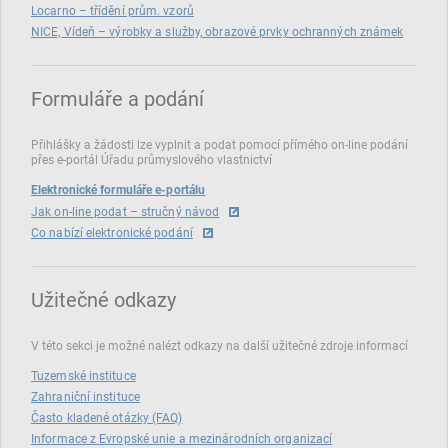
Locarno – třídění prům. vzorů
NICE, Vídeň – výrobky a služby, obrazové prvky ochranných známek
Formuláře a podání
Přihlášky a žádosti lze vyplnit a podat pomocí přímého on‑line podání
přes e‑portál Úřadu průmyslového vlastnictví
Elektronické formuláře e-portálu
Jak on-line podat – stručný návod
Co nabízí elektronické podání
Užitečné odkazy
V této sekci je možné nalézt odkazy na další užitečné zdroje informací
Tuzemské instituce
Zahraniční instituce
Často kladené otázky (FAQ)
Informace z Evropské unie a mezinárodních organizací