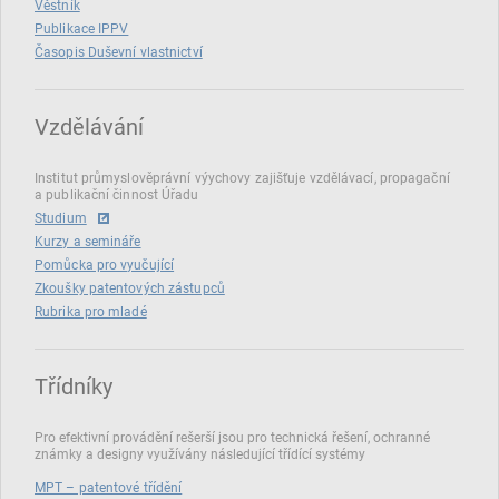
Věstník
Publikace IPPV
Časopis Duševní vlastnictví
Vzdělávání
Institut průmyslověprávní výychovy zajišťuje vzdělávací, propagační
a publikační činnost Úřadu
Studium
Kurzy a semináře
Pomůcka pro vyučující
Zkoušky patentových zástupců
Rubrika pro mladé
Třídníky
Pro efektivní provádění rešerší jsou pro technická řešení, ochranné
známky a designy využívány následující třídící systémy
MPT – patentové třídění