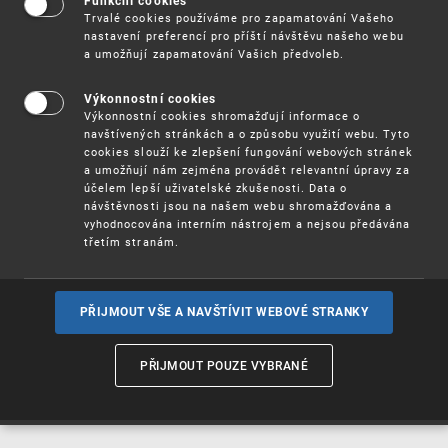
Funkční cookies
Vynálezy / Patenty
Trvalé cookies používáme pro zapamatování Vašeho
nastavení preferencí pro příští návštěvu našeho webu
a umožňují zapamatování Vašich předvoleb.
Užitné
vzory
Výkonnostní cookies
Výkonnostní cookies shromažďují informace o
navštívených stránkách a o způsobu využití webu. Tyto
cookies slouží ke zlepšení fungování webových stránek
Ochranné
známky
a umožňují nám zejména provádět relevantní úpravy za
účelem lepší uživatelské zkušenosti. Data o
návštěvnosti jsou na našem webu shromažďována a
vyhodnocována interním nástrojem a nejsou předávána
třetím stranám.
Průmyslové
vzory
PŘIJMOUT VŠE A NAVŠTÍVIT WEBOVÉ STRANKY
Označení původu
a zeměpisná
PŘIJMOUT POUZE VYBRANÉ
označení