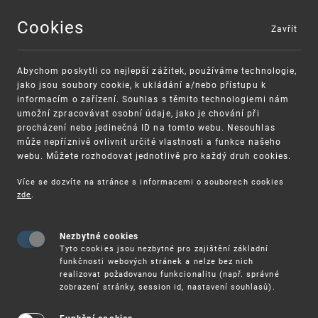
Cookies
Zavřít
MENU
Abychom poskytli co nejlepší zážitek, používáme technologie,
jako jsou soubory cookie, k ukládání a/nebo přístupu k
informacím o zařízení. Souhlas s těmito technologiemi nám
umožní zpracovávat osobní údaje, jako je chování při
procházení nebo jedinečná ID na tomto webu. Nesouhlas
může nepříznivě ovlivnit určité vlastnosti a funkce našeho
webu. Můžete rozhodovat jednotlivě pro každý druh cookies.
Více se dozvíte na stránce s informacemi o souborech cookies
VAROVÁNÍ
Finanční podpora
zde
.
Nevyžádané výzvy k uhrazení poplatku za
pro správu duševního vlastnictví pro malé
registraci průmyslových práv
a střední podniky
Nezbytné cookies
Tyto cookies jsou nezbytné pro zajištění základní
funkčnosti webových stránek a nelze bez nich
realizovat požadovanou funkcionalitu (např. správné
zobrazení stránky, session id, nastavení souhlasů).