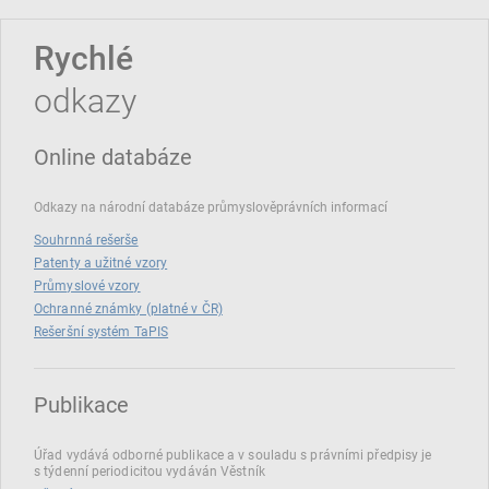
Rychlé
odkazy
Online databáze
Odkazy na národní databáze průmyslověprávních informací
Souhrnná rešerše
Patenty a užitné vzory
Průmyslové vzory
Ochranné známky (platné v ČR)
Rešeršní systém TaPIS
Publikace
Úřad vydává odborné publikace a v souladu s právními předpisy je
s týdenní periodicitou vydáván Věstník