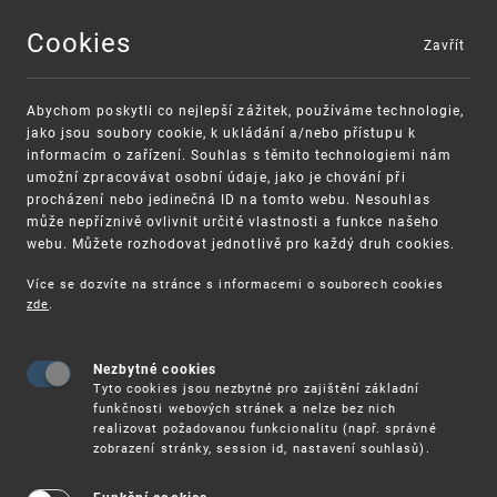
Cookies
Zavřít
MENU
Abychom poskytli co nejlepší zážitek, používáme technologie,
jako jsou soubory cookie, k ukládání a/nebo přístupu k
informacím o zařízení. Souhlas s těmito technologiemi nám
umožní zpracovávat osobní údaje, jako je chování při
procházení nebo jedinečná ID na tomto webu. Nesouhlas
může nepříznivě ovlivnit určité vlastnosti a funkce našeho
webu. Můžete rozhodovat jednotlivě pro každý druh cookies.
Více se dozvíte na stránce s informacemi o souborech cookies
VAROVÁNÍ
Finanční podpora
zde
.
Nevyžádané výzvy k uhrazení poplatku za
pro správu duševního vlastnictví pro malé
registraci průmyslových práv
a střední podniky
Nezbytné cookies
Tyto cookies jsou nezbytné pro zajištění základní
funkčnosti webových stránek a nelze bez nich
realizovat požadovanou funkcionalitu (např. správné
zobrazení stránky, session id, nastavení souhlasů).