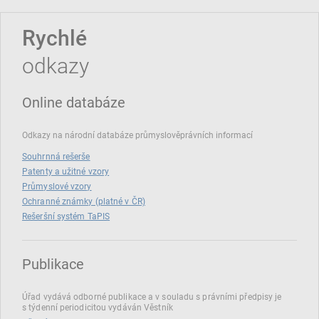
Rychlé
odkazy
Online databáze
Odkazy na národní databáze průmyslověprávních informací
Souhrnná rešerše
Patenty a užitné vzory
Průmyslové vzory
Ochranné známky (platné v ČR)
Rešeršní systém TaPIS
Publikace
Úřad vydává odborné publikace a v souladu s právními předpisy je
s týdenní periodicitou vydáván Věstník