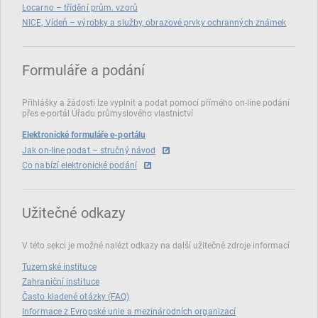
Locarno – třídění prům. vzorů
NICE, Vídeň – výrobky a služby, obrazové prvky ochranných známek
Formuláře a podání
Přihlášky a žádosti lze vyplnit a podat pomocí přímého on‑line podání
přes e‑portál Úřadu průmyslového vlastnictví
Elektronické formuláře e-portálu
Jak on-line podat – stručný návod
Co nabízí elektronické podání
Užitečné odkazy
V této sekci je možné nalézt odkazy na další užitečné zdroje informací
Tuzemské instituce
Zahraniční instituce
Často kladené otázky (FAQ)
Informace z Evropské unie a mezinárodních organizací