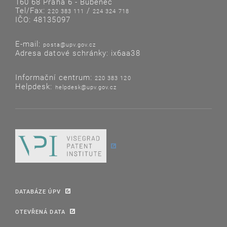
160 68 Praha 6 - Bubeneč
Tel/Fax:
/
220 383 111
224 324 718
IČO: 48135097
E-mail:
posta@upv.gov.cz
Adresa datové schránky: ix6aa38
Informační centrum:
220 383 120
Helpdesk:
helpdesk@upv.gov.cz
DATABÁZE ÚPV
OTEVŘENÁ DATA