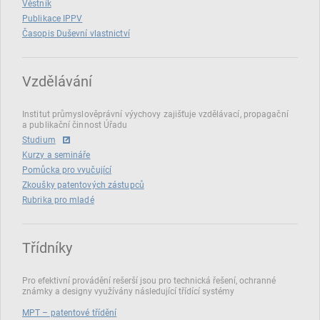
Věstník
Publikace IPPV
Časopis Duševní vlastnictví
Vzdělávání
Institut průmyslověprávní výychovy zajišťuje vzdělávací, propagační
a publikační činnost Úřadu
Studium
Kurzy a semináře
Pomůcka pro vyučující
Zkoušky patentových zástupců
Rubrika pro mladé
Třídníky
Pro efektivní provádění rešerší jsou pro technická řešení, ochranné
známky a designy využívány následující třídící systémy
MPT – patentové třídění