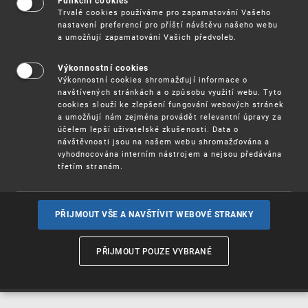
Funkční cookies
Vynálezy / Patenty
Trvalé cookies používáme pro zapamatování Vašeho
nastavení preferencí pro příští návštěvu našeho webu
a umožňují zapamatování Vašich předvoleb.
Užitné
vzory
Výkonnostní cookies
Výkonnostní cookies shromažďují informace o
navštívených stránkách a o způsobu využití webu. Tyto
cookies slouží ke zlepšení fungování webových stránek
Ochranné
známky
a umožňují nám zejména provádět relevantní úpravy za
účelem lepší uživatelské zkušenosti. Data o
návštěvnosti jsou na našem webu shromažďována a
vyhodnocována interním nástrojem a nejsou předávána
třetím stranám.
Průmyslové
vzory
PŘIJMOUT VŠE A NAVŠTÍVIT WEBOVÉ STRANKY
Označení původu
a zeměpisná
PŘIJMOUT POUZE VYBRANÉ
označení