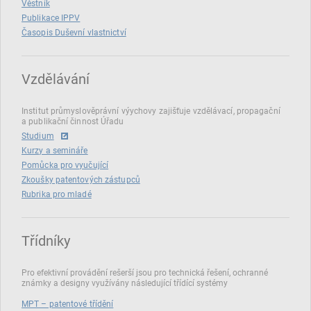
Věstník
Publikace IPPV
Časopis Duševní vlastnictví
Vzdělávání
Institut průmyslověprávní výychovy zajišťuje vzdělávací, propagační
a publikační činnost Úřadu
Studium
Kurzy a semináře
Pomůcka pro vyučující
Zkoušky patentových zástupců
Rubrika pro mladé
Třídníky
Pro efektivní provádění rešerší jsou pro technická řešení, ochranné
známky a designy využívány následující třídící systémy
MPT – patentové třídění