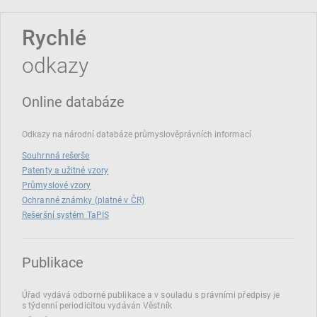
Rychlé
odkazy
Online databáze
Odkazy na národní databáze průmyslověprávních informací
Souhrnná rešerše
Patenty a užitné vzory
Průmyslové vzory
Ochranné známky (platné v ČR)
Rešeršní systém TaPIS
Publikace
Úřad vydává odborné publikace a v souladu s právními předpisy je
s týdenní periodicitou vydáván Věstník