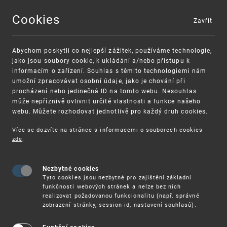
Cookies
Zavřít
MENU
Abychom poskytli co nejlepší zážitek, používáme technologie,
jako jsou soubory cookie, k ukládání a/nebo přístupu k
informacím o zařízení. Souhlas s těmito technologiemi nám
umožní zpracovávat osobní údaje, jako je chování při
procházení nebo jedinečná ID na tomto webu. Nesouhlas
může nepříznivě ovlivnit určité vlastnosti a funkce našeho
webu. Můžete rozhodovat jednotlivě pro každý druh cookies.
Více se dozvíte na stránce s informacemi o souborech cookies
VAROVÁNÍ
Finanční podpora
zde
.
Nevyžádané výzvy k uhrazení poplatku za
pro správu duševního vlastnictví pro malé
registraci průmyslových práv
a střední podniky
Nezbytné cookies
Tyto cookies jsou nezbytné pro zajištění základní
funkčnosti webových stránek a nelze bez nich
realizovat požadovanou funkcionalitu (např. správné
zobrazení stránky, session id, nastavení souhlasů).