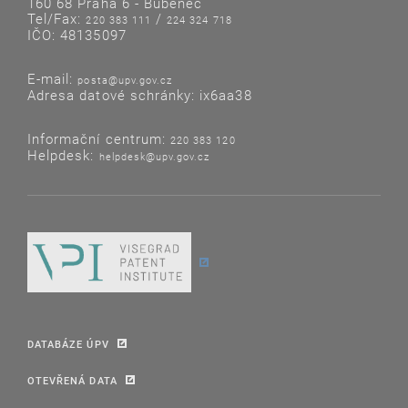
160 68 Praha 6 - Bubeneč
Tel/Fax:
/
220 383 111
224 324 718
IČO: 48135097
E-mail:
posta@upv.gov.cz
Adresa datové schránky: ix6aa38
Informační centrum:
220 383 120
Helpdesk:
helpdesk@upv.gov.cz
DATABÁZE ÚPV
OTEVŘENÁ DATA