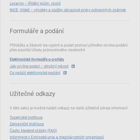
Locarno – třídění prům. vzorů
NICE, Vídeň – výrobky a služby, obrazové prvky ochranných známek
Formuláře a podání
Přihlášky a žádosti lze vyplnit a podat pomocí přímého on‑line podání
přes e‑portál Úřadu průmyslového vlastnictví
Elektronické formuláře e-portálu
Jak on-line podat – stručný návod
Co nabízí elektronické podání
Užitečné odkazy
V této sekci je možné nalézt odkazy na další užitečné zdroje informací
Tuzemské instituce
Zahraniční instituce
Často kladené otázky (FAQ)
Informace z Evropské unie a mezinárodních organizací