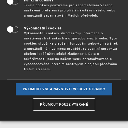
Funkční cookies
Vynálezy / Patenty
Trvalé cookies používáme pro zapamatování Vašeho
nastavení preferencí pro příští návštěvu našeho webu
a umožňují zapamatování Vašich předvoleb.
Užitné
vzory
Výkonnostní cookies
Výkonnostní cookies shromažďují informace o
navštívených stránkách a o způsobu využití webu. Tyto
cookies slouží ke zlepšení fungování webových stránek
Ochranné
známky
a umožňují nám zejména provádět relevantní úpravy za
účelem lepší uživatelské zkušenosti. Data o
návštěvnosti jsou na našem webu shromažďována a
vyhodnocována interním nástrojem a nejsou předávána
třetím stranám.
Průmyslové
vzory
PŘIJMOUT VŠE A NAVŠTÍVIT WEBOVÉ STRANKY
Označení původu
a zeměpisná
PŘIJMOUT POUZE VYBRANÉ
označení