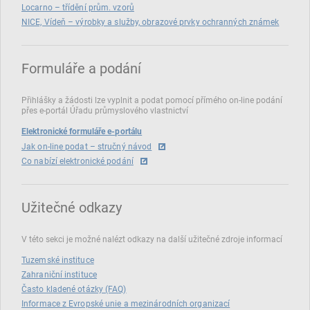
Locarno – třídění prům. vzorů
NICE, Vídeň – výrobky a služby, obrazové prvky ochranných známek
Formuláře a podání
Přihlášky a žádosti lze vyplnit a podat pomocí přímého on‑line podání
přes e‑portál Úřadu průmyslového vlastnictví
Elektronické formuláře e-portálu
Jak on-line podat – stručný návod
Co nabízí elektronické podání
Užitečné odkazy
V této sekci je možné nalézt odkazy na další užitečné zdroje informací
Tuzemské instituce
Zahraniční instituce
Často kladené otázky (FAQ)
Informace z Evropské unie a mezinárodních organizací