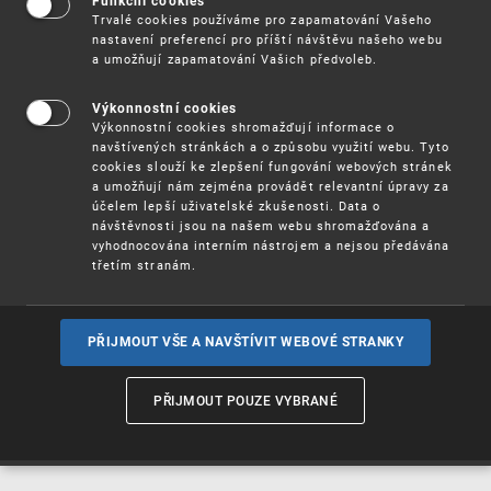
Funkční cookies
Vynálezy / Patenty
Trvalé cookies používáme pro zapamatování Vašeho
nastavení preferencí pro příští návštěvu našeho webu
a umožňují zapamatování Vašich předvoleb.
Užitné
vzory
Výkonnostní cookies
Výkonnostní cookies shromažďují informace o
navštívených stránkách a o způsobu využití webu. Tyto
cookies slouží ke zlepšení fungování webových stránek
Ochranné
známky
a umožňují nám zejména provádět relevantní úpravy za
účelem lepší uživatelské zkušenosti. Data o
návštěvnosti jsou na našem webu shromažďována a
vyhodnocována interním nástrojem a nejsou předávána
třetím stranám.
Průmyslové
vzory
PŘIJMOUT VŠE A NAVŠTÍVIT WEBOVÉ STRANKY
Označení původu
a zeměpisná
PŘIJMOUT POUZE VYBRANÉ
označení