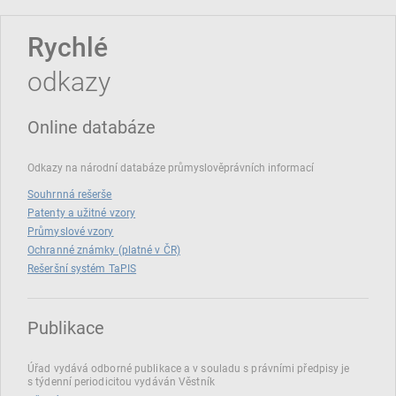
Rychlé
odkazy
Online databáze
Odkazy na národní databáze průmyslověprávních informací
Souhrnná rešerše
Patenty a užitné vzory
Průmyslové vzory
Ochranné známky (platné v ČR)
Rešeršní systém TaPIS
Publikace
Úřad vydává odborné publikace a v souladu s právními předpisy je
s týdenní periodicitou vydáván Věstník