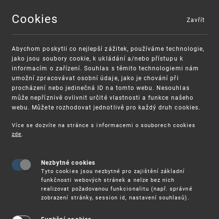
Cookies
Zavřít
MENU
Abychom poskytli co nejlepší zážitek, používáme technologie,
jako jsou soubory cookie, k ukládání a/nebo přístupu k
informacím o zařízení. Souhlas s těmito technologiemi nám
umožní zpracovávat osobní údaje, jako je chování při
procházení nebo jedinečná ID na tomto webu. Nesouhlas
může nepříznivě ovlivnit určité vlastnosti a funkce našeho
webu. Můžete rozhodovat jednotlivě pro každý druh cookies.
Více se dozvíte na stránce s informacemi o souborech cookies
VAROVÁNÍ
Finanční podpora
zde
.
Nevyžádané výzvy k uhrazení poplatku za
pro správu duševního vlastnictví pro malé
registraci průmyslových práv
a střední podniky
Nezbytné cookies
Tyto cookies jsou nezbytné pro zajištění základní
funkčnosti webových stránek a nelze bez nich
realizovat požadovanou funkcionalitu (např. správné
zobrazení stránky, session id, nastavení souhlasů).