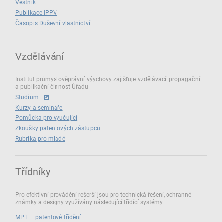
Věstník
Publikace IPPV
Časopis Duševní vlastnictví
Vzdělávání
Institut průmyslověprávní výychovy zajišťuje vzdělávací, propagační
a publikační činnost Úřadu
Studium
Kurzy a semináře
Pomůcka pro vyučující
Zkoušky patentových zástupců
Rubrika pro mladé
Třídníky
Pro efektivní provádění rešerší jsou pro technická řešení, ochranné
známky a designy využívány následující třídící systémy
MPT – patentové třídění