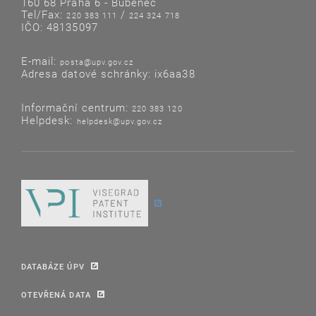
160 68 Praha 6 - Bubeneč
Tel/Fax:
/
220 383 111
224 324 718
IČO: 48135097
E-mail:
posta@upv.gov.cz
Adresa datové schránky: ix6aa38
Informační centrum:
220 383 120
Helpdesk:
helpdesk@upv.gov.cz
DATABÁZE ÚPV
OTEVŘENÁ DATA