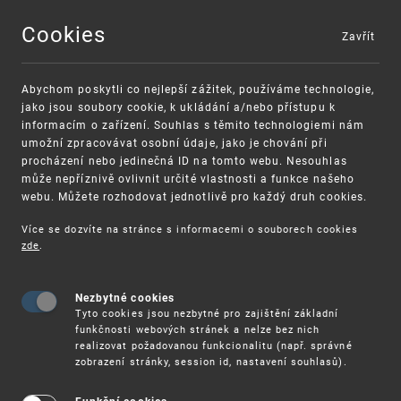
Cookies
Zavřít
MENU
Abychom poskytli co nejlepší zážitek, používáme technologie,
jako jsou soubory cookie, k ukládání a/nebo přístupu k
informacím o zařízení. Souhlas s těmito technologiemi nám
umožní zpracovávat osobní údaje, jako je chování při
procházení nebo jedinečná ID na tomto webu. Nesouhlas
může nepříznivě ovlivnit určité vlastnosti a funkce našeho
webu. Můžete rozhodovat jednotlivě pro každý druh cookies.
Více se dozvíte na stránce s informacemi o souborech cookies
VAROVÁNÍ
Finanční podpora
zde
.
Nevyžádané výzvy k uhrazení poplatku za
pro správu duševního vlastnictví pro malé
registraci průmyslových práv
a střední podniky
Nezbytné cookies
Tyto cookies jsou nezbytné pro zajištění základní
funkčnosti webových stránek a nelze bez nich
realizovat požadovanou funkcionalitu (např. správné
zobrazení stránky, session id, nastavení souhlasů).