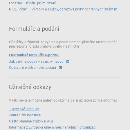
Locarno – třídění prům. vzorů
NICE, Vídeň – výrobky a služby, obrazové prvky ochranných známek
Formuláře a podání
Přihlášky a žádosti lze vyplnit a podat pomocí přímého on‑line podání
přes e‑portál Úřadu průmyslového vlastnictví
Elektronické formuláře e-portálu
Jak on-line podat – stručný návod
Co nabízí elektronické podání
Užitečné odkazy
V této sekci je možné nalézt odkazy na další užitečné zdroje informací
Tuzemské instituce
Zahraniční instituce
Často kladené otázky (FAQ)
Informace z Evropské unie a mezinárodních organizací