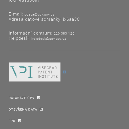
IČO: 48135097
E-mail:
posta@upv.gov.cz
Adresa datové schránky: ix6aa38
Informační centrum:
220 383 120
Helpdesk:
helpdesk@upv.gov.cz
DATABÁZE ÚPV
OTEVŘENÁ DATA
EPO