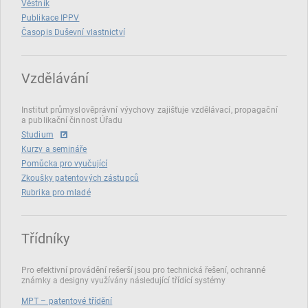
Věstník
Publikace IPPV
Časopis Duševní vlastnictví
Vzdělávání
Institut průmyslověprávní výychovy zajišťuje vzdělávací, propagační
a publikační činnost Úřadu
Studium
Kurzy a semináře
Pomůcka pro vyučující
Zkoušky patentových zástupců
Rubrika pro mladé
Třídníky
Pro efektivní provádění rešerší jsou pro technická řešení, ochranné
známky a designy využívány následující třídící systémy
MPT – patentové třídění