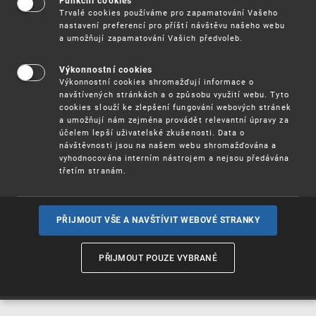
Funkční cookies
Vynálezy / Patenty
Trvalé cookies používáme pro zapamatování Vašeho
nastavení preferencí pro příští návštěvu našeho webu
a umožňují zapamatování Vašich předvoleb.
Užitné
vzory
Výkonnostní cookies
Výkonnostní cookies shromažďují informace o
navštívených stránkách a o způsobu využití webu. Tyto
cookies slouží ke zlepšení fungování webových stránek
Ochranné
známky
a umožňují nám zejména provádět relevantní úpravy za
účelem lepší uživatelské zkušenosti. Data o
návštěvnosti jsou na našem webu shromažďována a
vyhodnocována interním nástrojem a nejsou předávána
třetím stranám.
Průmyslové
vzory
PŘIJMOUT VŠE A NAVŠTÍVIT WEBOVÉ STRANKY
Označení původu
a zeměpisná
PŘIJMOUT POUZE VYBRANÉ
označení