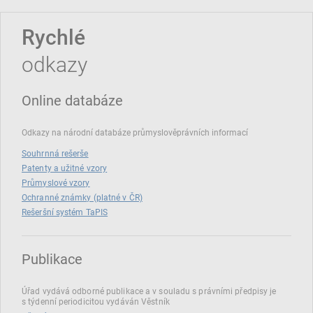
Rychlé
odkazy
Online databáze
Odkazy na národní databáze průmyslověprávních informací
Souhrnná rešerše
Patenty a užitné vzory
Průmyslové vzory
Ochranné známky (platné v ČR)
Rešeršní systém TaPIS
Publikace
Úřad vydává odborné publikace a v souladu s právními předpisy je
s týdenní periodicitou vydáván Věstník