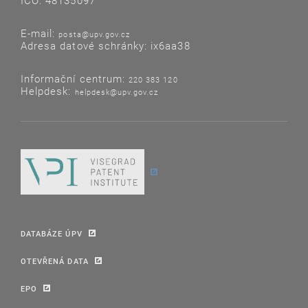
IČO: 48135097
E-mail:
posta@upv.gov.cz
Adresa datové schránky: ix6aa38
Informační centrum:
220 383 120
Helpdesk:
helpdesk@upv.gov.cz
DATABÁZE ÚPV
OTEVŘENÁ DATA
EPO