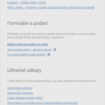
Locarno – třídění prům. vzorů
NICE, Vídeň – výrobky a služby, obrazové prvky ochranných známek
Formuláře a podání
Přihlášky a žádosti lze vyplnit a podat pomocí přímého on‑line podání
přes e‑portál Úřadu průmyslového vlastnictví
Elektronické formuláře e-portálu
Jak on-line podat – stručný návod
Co nabízí elektronické podání
Užitečné odkazy
V této sekci je možné nalézt odkazy na další užitečné zdroje informací
Tuzemské instituce
Zahraniční instituce
Často kladené otázky (FAQ)
Informace z Evropské unie a mezinárodních organizací