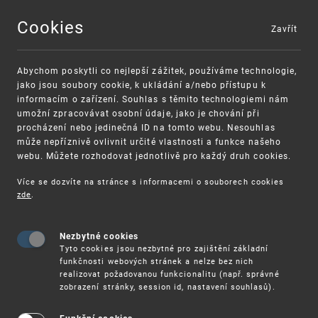
Cookies
Zavřít
MENU
Abychom poskytli co nejlepší zážitek, používáme technologie,
jako jsou soubory cookie, k ukládání a/nebo přístupu k
informacím o zařízení. Souhlas s těmito technologiemi nám
umožní zpracovávat osobní údaje, jako je chování při
procházení nebo jedinečná ID na tomto webu. Nesouhlas
může nepříznivě ovlivnit určité vlastnosti a funkce našeho
webu. Můžete rozhodovat jednotlivě pro každý druh cookies.
Více se dozvíte na stránce s informacemi o souborech cookies
VAROVÁNÍ
Finanční podpora
zde
.
Nevyžádané výzvy k uhrazení poplatku za
pro správu duševního vlastnictví pro malé
registraci průmyslových práv
a střední podniky
Nezbytné cookies
Tyto cookies jsou nezbytné pro zajištění základní
funkčnosti webových stránek a nelze bez nich
realizovat požadovanou funkcionalitu (např. správné
zobrazení stránky, session id, nastavení souhlasů).