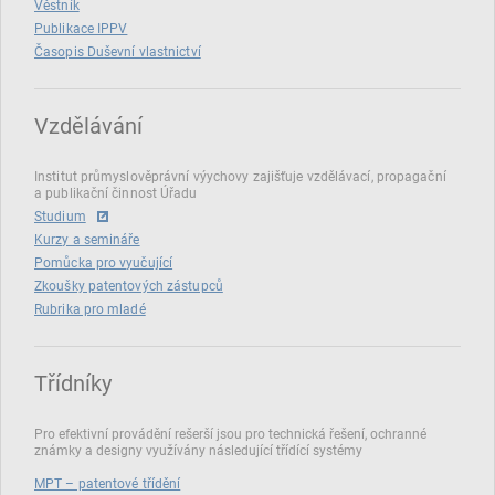
Věstník
Publikace IPPV
Časopis Duševní vlastnictví
Vzdělávání
Institut průmyslověprávní výychovy zajišťuje vzdělávací, propagační
a publikační činnost Úřadu
Studium
Kurzy a semináře
Pomůcka pro vyučující
Zkoušky patentových zástupců
Rubrika pro mladé
Třídníky
Pro efektivní provádění rešerší jsou pro technická řešení, ochranné
známky a designy využívány následující třídící systémy
MPT – patentové třídění