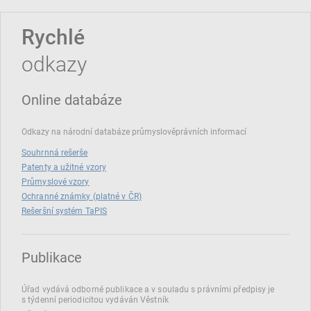
Rychlé
odkazy
Online databáze
Odkazy na národní databáze průmyslověprávních informací
Souhrnná rešerše
Patenty a užitné vzory
Průmyslové vzory
Ochranné známky (platné v ČR)
Rešeršní systém TaPIS
Publikace
Úřad vydává odborné publikace a v souladu s právními předpisy je
s týdenní periodicitou vydáván Věstník