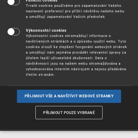
Funkční cookies
Vynálezy / Patenty
Trvalé cookies používáme pro zapamatování Vašeho
nastavení preferencí pro příští návštěvu našeho webu
a umožňují zapamatování Vašich předvoleb.
Užitné
vzory
Výkonnostní cookies
Výkonnostní cookies shromažďují informace o
navštívených stránkách a o způsobu využití webu. Tyto
cookies slouží ke zlepšení fungování webových stránek
Ochranné
známky
a umožňují nám zejména provádět relevantní úpravy za
účelem lepší uživatelské zkušenosti. Data o
návštěvnosti jsou na našem webu shromažďována a
vyhodnocována interním nástrojem a nejsou předávána
třetím stranám.
Průmyslové
vzory
PŘIJMOUT VŠE A NAVŠTÍVIT WEBOVÉ STRANKY
Označení původu
a zeměpisná
PŘIJMOUT POUZE VYBRANÉ
označení