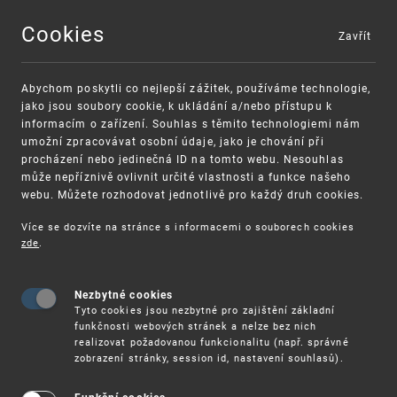
Cookies
Zavřít
MENU
Abychom poskytli co nejlepší zážitek, používáme technologie,
jako jsou soubory cookie, k ukládání a/nebo přístupu k
informacím o zařízení. Souhlas s těmito technologiemi nám
umožní zpracovávat osobní údaje, jako je chování při
procházení nebo jedinečná ID na tomto webu. Nesouhlas
může nepříznivě ovlivnit určité vlastnosti a funkce našeho
webu. Můžete rozhodovat jednotlivě pro každý druh cookies.
Více se dozvíte na stránce s informacemi o souborech cookies
VAROVÁNÍ
Finanční podpora
zde
.
Nevyžádané výzvy k uhrazení poplatku za
pro správu duševního vlastnictví pro malé
registraci průmyslových práv
a střední podniky
Nezbytné cookies
Tyto cookies jsou nezbytné pro zajištění základní
funkčnosti webových stránek a nelze bez nich
realizovat požadovanou funkcionalitu (např. správné
zobrazení stránky, session id, nastavení souhlasů).