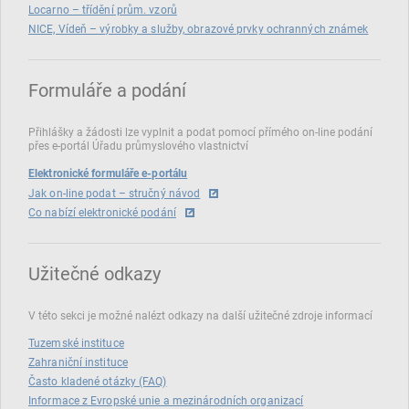
Locarno – třídění prům. vzorů
NICE, Vídeň – výrobky a služby, obrazové prvky ochranných známek
Formuláře a podání
Přihlášky a žádosti lze vyplnit a podat pomocí přímého on‑line podání
přes e‑portál Úřadu průmyslového vlastnictví
Elektronické formuláře e-portálu
Jak on-line podat – stručný návod
Co nabízí elektronické podání
Užitečné odkazy
V této sekci je možné nalézt odkazy na další užitečné zdroje informací
Tuzemské instituce
Zahraniční instituce
Často kladené otázky (FAQ)
Informace z Evropské unie a mezinárodních organizací