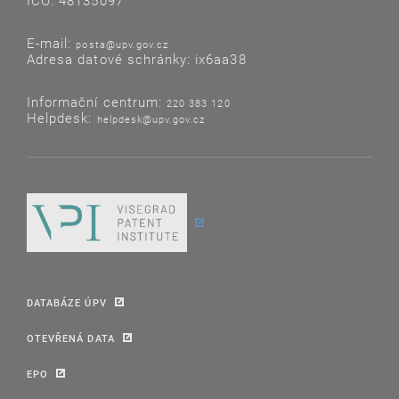
IČO: 48135097
E-mail:
posta@upv.gov.cz
Adresa datové schránky: ix6aa38
Informační centrum:
220 383 120
Helpdesk:
helpdesk@upv.gov.cz
DATABÁZE ÚPV
OTEVŘENÁ DATA
EPO