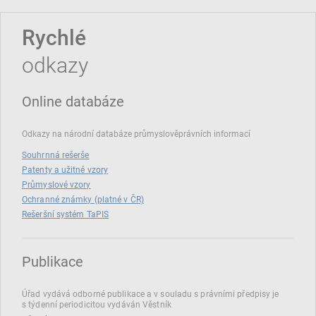
Rychlé
odkazy
Online databáze
Odkazy na národní databáze průmyslověprávních informací
Souhrnná rešerše
Patenty a užitné vzory
Průmyslové vzory
Ochranné známky (platné v ČR)
Rešeršní systém TaPIS
Publikace
Úřad vydává odborné publikace a v souladu s právními předpisy je
s týdenní periodicitou vydáván Věstník