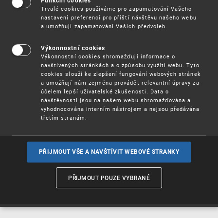
Funkční cookies
Vynálezy / Patenty
Trvalé cookies používáme pro zapamatování Vašeho
nastavení preferencí pro příští návštěvu našeho webu
a umožňují zapamatování Vašich předvoleb.
Užitné
vzory
Výkonnostní cookies
Výkonnostní cookies shromažďují informace o
navštívených stránkách a o způsobu využití webu. Tyto
cookies slouží ke zlepšení fungování webových stránek
Ochranné
známky
a umožňují nám zejména provádět relevantní úpravy za
účelem lepší uživatelské zkušenosti. Data o
návštěvnosti jsou na našem webu shromažďována a
vyhodnocována interním nástrojem a nejsou předávána
třetím stranám.
Průmyslové
vzory
PŘIJMOUT VŠE A NAVŠTÍVIT WEBOVÉ STRANKY
Označení původu
a zeměpisná
PŘIJMOUT POUZE VYBRANÉ
označení