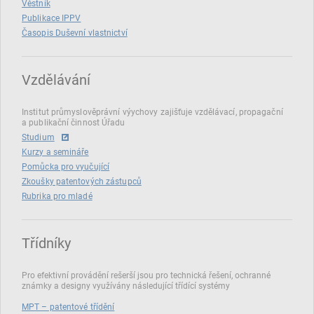
Věstník
Publikace IPPV
Časopis Duševní vlastnictví
Vzdělávání
Institut průmyslověprávní výychovy zajišťuje vzdělávací, propagační
a publikační činnost Úřadu
Studium
Kurzy a semináře
Pomůcka pro vyučující
Zkoušky patentových zástupců
Rubrika pro mladé
Třídníky
Pro efektivní provádění rešerší jsou pro technická řešení, ochranné
známky a designy využívány následující třídící systémy
MPT – patentové třídění