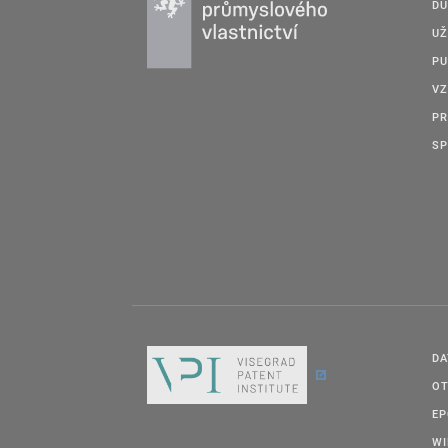
DU
UŽ
PU
VZ
PR
SP
DA
OT
E
W