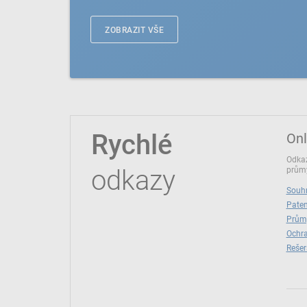
ZOBRAZIT VŠE
Rychlé
Onl
Odkaz
odkazy
průmy
Souhr
Paten
Prům
Ochra
Rešer