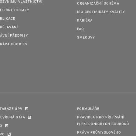
ŠEVNÍMU VLASTNICTVÍ
ORGANIZAČNÍ SCHÉMA
ITEČNÉ ODKAZY
ISO CERTIFIKÁTY KVALITY
BLIKACE
KARIÉRA
DĚLÁVÁNÍ
FAQ
ÁVNÍ PŘEDPISY
SMLOUVY
RÁVA COOKIES
TABÁZE ÚPV
FORMULÁŘE
EVŘENÁ DATA
PRAVIDLA PRO PŘIJÍMÁNÍ
ELEKTRONICKÝCH SOUBORŮ
PO
PRÁVA PRŮMYSLOVÉHO
IPO