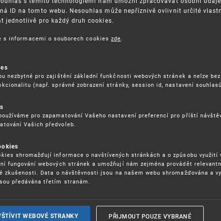
Souhlas s těmito technologiemi nám umožní zpracovávat osobní údaje, 
ná ID na tomto webu. Nesouhlas může nepříznivě ovlivnit určité vlast
 jednotlivě pro každý druh cookies.
3. 8. 2026
ce s informacemi o souborech cookies
zde
.
ckých služeb - 5.8.2026
ies
ou nezbytné pro zajištění základní funkčnosti webových stránek a nelze bez
17. 9. 2026
kcionalitu (např. správné zobrazení stránky, session id, nastavení souhlasů
rochu jinak (aneb když se značky hádají
es
používáme pro zapamatování Vašeho nastavení preferencí pro příští návšt
atování Vašich předvoleb.
22. 6. 2026
ookies
yzických tržištích nacházejících se mimo
kies shromažďují informace o navštívených stránkách a o způsobu využití
ém porušování IPR
ení fungování webových stránek a umožňují nám zejména provádět relevantn
ké zkušenosti. Data o návštěvnosti jsou na našem webu shromažďována a v
sou předávána třetím stranám.
22. 6. 2026
ny a vymáhání IPR ve třetích zemích
PŘIJMOUT POUZE VYBRANÉ
VŠTÍVIT WEBOVÉ STRANKY