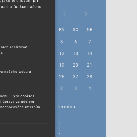
jako je chování při
nosti a funkce našeho
Leden 2024
PO
ÚT
ST
ČT
PÁ
SO
NE
1
2
3
4
5
6
7
 nich realizovat
).
8
9
10
11
12
13
14
15
16
17
18
19
20
21
ěvu našeho webu a
22
23
24
25
26
27
28
29
30
31
1
2
3
4
 webu. Tyto cookies
í úpravy za účelem
Žádné akce ve vybraném termínu
yhodnocována interním
ZOBRAZIT VŠECHNY AKCE