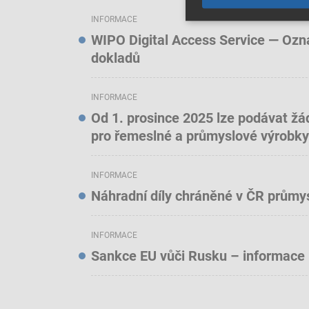
INFORMACE
WIPO Digital Access Service — Oznám
dokladů
INFORMACE
Od 1. prosince 2025 lze podávat žá
pro řemeslné a průmyslové výrobky
INFORMACE
Náhradní díly chráněné v ČR prům
INFORMACE
Sankce EU vůči Rusku – informace 