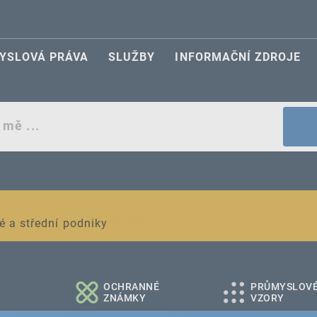
YSLOVÁ PRÁVA
SLUŽBY
INFORMAČNÍ ZDROJE
egistraci průmyslových práv
é a střední podniky
OCHRANNÉ
PRŮMYSLOV
ZNÁMKY
VZORY