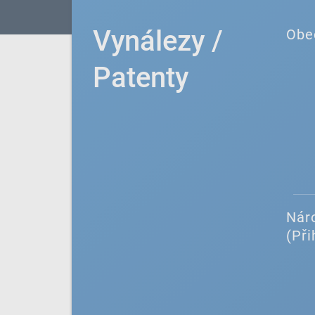
Vynálezy /
Obe
Patenty
Náro
(Při