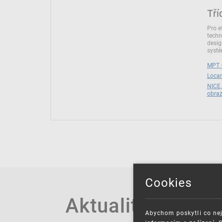
Tří
Pro e
techn
desig
syst
MPT –
Locar
NICE,
obra
Cookies
Aktuality
Abychom poskytli co nej