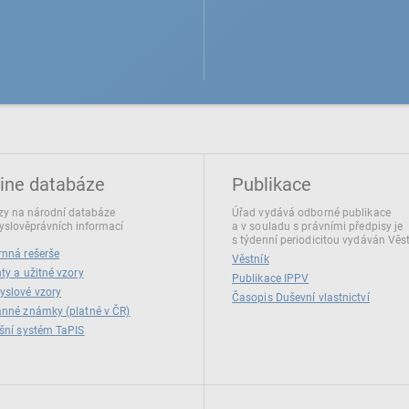
ine databáze
Publikace
y na národní databáze
Úřad vydává odborné publikace
slověprávních informací
a v souladu s právními předpisy je
s týdenní periodicitou vydáván Věs
nná rešerše
Věstník
ty a užitné vzory
Publikace IPPV
yslové vzory
Časopis Duševní vlastnictví
nné známky (platné v ČR)
šní systém TaPIS