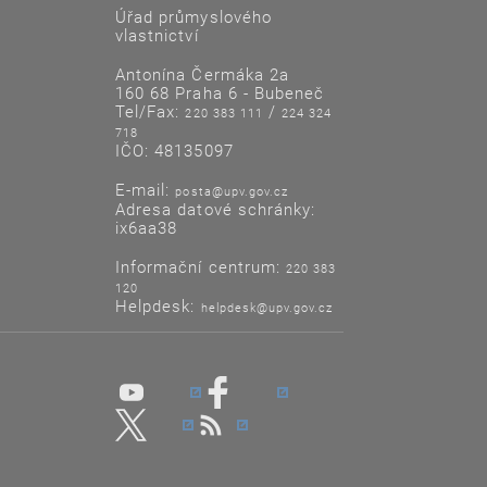
Úřad průmyslového
vlastnictví
Antonína Čermáka 2a
160 68 Praha 6 - Bubeneč
Tel/Fax:
/
220 383 111
224 324
718
IČO: 48135097
E-mail:
posta@upv.gov.cz
Adresa datové schránky:
ix6aa38
Informační centrum:
220 383
120
Helpdesk:
helpdesk@upv.gov.cz