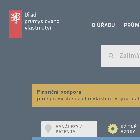
O ÚŘADU
PRŮM
VAROVÁNÍ
Finanční podpora
Nevyžádané výzvy k uhrazení poplatku za r
pro správu duševního vlastnictví pro mal
VYNÁLEZY /
UŽITNÉ
PATENTY
VZORY