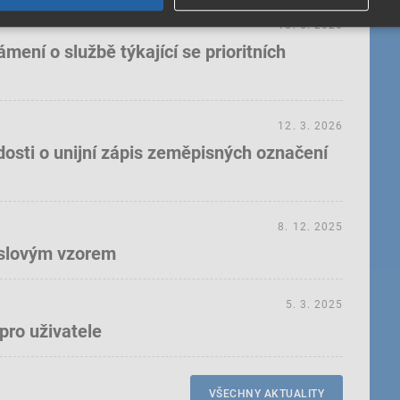
18. 5. 2026
ení o službě týkající se prioritních
12. 3. 2026
dosti o unijní zápis zeměpisných označení
8. 12. 2025
yslovým vzorem
5. 3. 2025
pro uživatele
VŠECHNY AKTUALITY