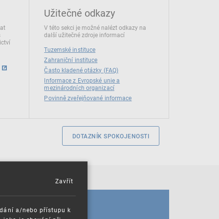
Užitečné odkazy
dat
V této sekci je možné nalézt odkazy na
s
další užitečné zdroje informací
ctví
Tuzemské instituce
Zahraniční instituce
Často kladené otázky (FAQ)
Informace z Evropské unie a
mezinárodních organizací
Povinně zveřejňované informace
DOTAZNÍK SPOKOJENOSTI
Zavřít
KALENDÁŘ
ádání a/nebo přístupu k