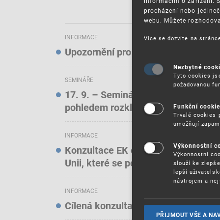
informacím o zařízení. 
procházení nebo jedineč
webu. Můžete rozhodovat
INFORMACE
Více se dozvíte na strán
Upozornění pro uživatele elektroni
Nezbytné cook
Tyto cookies js
SEMINÁŘE
požadovanou fun
17. 9. – Seminář: Známkové právo t
pohledem rozkladových oddělení)
Funkční cooki
Trvalé cookies 
umožňují zapam
INFORMACE
Výkonnostní c
Konzultace EK o online službách a f
Výkonnostní coo
Unii, které se podílejí na podstatn
slouží ke zlepš
lepší uživatels
nástrojem a nej
INFORMACE
Cílená konzultace EK o stavu ochra
PŘIJMOUT VŠE A NA