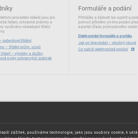
dníky
Formuláře a podání
fektivní provádění rešerší jsou pro
Přihlášky a žádosti lze vyplnit a po
ická řešení, ochranné známky a
pomocí přímého on‑line podání pře
ny využívány následující třídící
e‑portál Úřadu průmyslového vlastni
émy
Elektronické formuláře e-portálu
 patentové třídění
Jak on-line podat – stručný návod
no – třídění prům. vzorů
Co nabízí elektronické podání
 Vídeň – výrobky a služby,
zové prvky ochranných známek
lepší zážitek, používáme technologie, jako jsou soubory cookie, k ukl