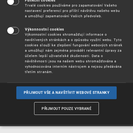
Funkční cookies
Vynálezy / Patenty
Trvalé cookies používáme pro zapamatování Vašeho
nastavení preferencí pro příští návštěvu našeho webu
a umožňují zapamatování Vašich předvoleb.
Užitné
vzory
Výkonnostní cookies
Výkonnostní cookies shromažďují informace o
navštívených stránkách a o způsobu využití webu. Tyto
cookies slouží ke zlepšení fungování webových stránek
Ochranné
známky
a umožňují nám zejména provádět relevantní úpravy za
účelem lepší uživatelské zkušenosti. Data o
návštěvnosti jsou na našem webu shromažďována a
vyhodnocována interním nástrojem a nejsou předávána
třetím stranám.
Průmyslové
vzory
PŘIJMOUT VŠE A NAVŠTÍVIT WEBOVÉ STRANKY
Označení původu
a zeměpisná
PŘIJMOUT POUZE VYBRANÉ
označení