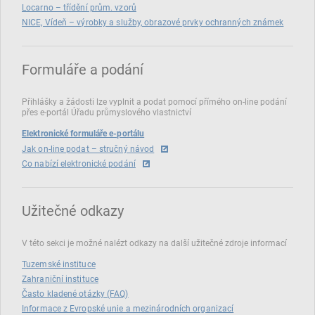
Locarno – třídění prům. vzorů
NICE, Vídeň – výrobky a služby, obrazové prvky ochranných známek
Formuláře a podání
Přihlášky a žádosti lze vyplnit a podat pomocí přímého on‑line podání
přes e‑portál Úřadu průmyslového vlastnictví
Elektronické formuláře e-portálu
Jak on-line podat – stručný návod
Co nabízí elektronické podání
Užitečné odkazy
V této sekci je možné nalézt odkazy na další užitečné zdroje informací
Tuzemské instituce
Zahraniční instituce
Často kladené otázky (FAQ)
Informace z Evropské unie a mezinárodních organizací