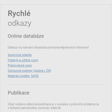
Rychlé
odkazy
Online databáze
Odkazy na národní databáze průmyslověprávních informací
Souhrnná rešerše
Patenty a užitné vzory
Průmyslové vzory
Ochranné známky (platné v ČR)
Rešeršní systém TaPIS
Publikace
Úřad vydává odborné publikace a v souladu s právními předpisy je
s týdenní periodicitou vydáván Věstník