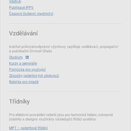
Věstník
Publikace IPPV
Časopis Duševní vlastnictví
Vzdělávání
Institut průmyslověprávní výychovy zajišťuje vzdělávací, propagační
a publikační činnost Úřadu
Studium
Kurzy a semináře
Pomůcka pro vyučující
Zkoušky patentových zástupců
Rubrika pro mladé
Třídníky
Pro efektivní provádění rešerší jsou pro technická řešení, ochranné
známky a designy využívány následující třídící systémy
MPT – patentové třídění