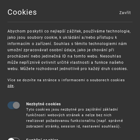
Cookies
Zavřít
MENU
Abychom poskytli co nejlepší zážitek, používáme technologie,
jako jsou soubory cookie, k ukládání a/nebo přístupu k
informacím o zařízení. Souhlas s těmito technologiemi nám
umožní zpracovávat osobní údaje, jako je chování při
procházení nebo jedinečná ID na tomto webu. Nesouhlas
může nepříznivě ovlivnit určité vlastnosti a funkce našeho
webu. Můžete rozhodovat jednotlivě pro každý druh cookies.
Více se dozvíte na stránce s informacemi o souborech cookies
VAROVÁNÍ
Finanční podpora
zde
.
Nevyžádané výzvy k uhrazení poplatku za
pro správu duševního vlastnictví pro malé
registraci průmyslových práv
a střední podniky
Nezbytné cookies
Tyto cookies jsou nezbytné pro zajištění základní
funkčnosti webových stránek a nelze bez nich
realizovat požadovanou funkcionalitu (např. správné
zobrazení stránky, session id, nastavení souhlasů).