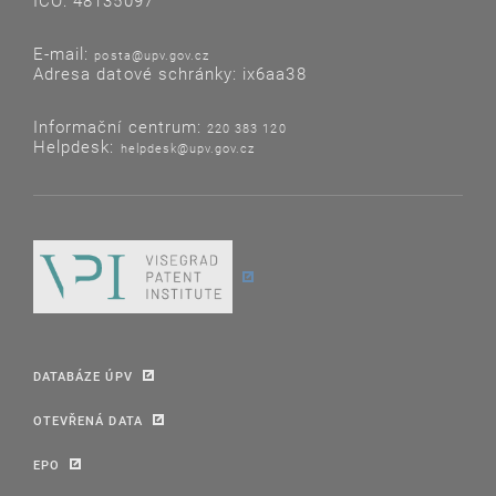
IČO: 48135097
E-mail:
posta@upv.gov.cz
Adresa datové schránky: ix6aa38
Informační centrum:
220 383 120
Helpdesk:
helpdesk@upv.gov.cz
DATABÁZE ÚPV
OTEVŘENÁ DATA
EPO