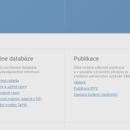
ine databáze
Publikace
y na národní databáze
Úřad vydává odborné publikace
slověprávních informací
a v souladu s právními předpisy je
s týdenní periodicitou vydáván Věs
nná rešerše
Věstník
ty a užitné vzory
Publikace IPPV
yslové vzory
Časopis Duševní vlastnictví
nné známky (platné v ČR)
šní systém TaPIS