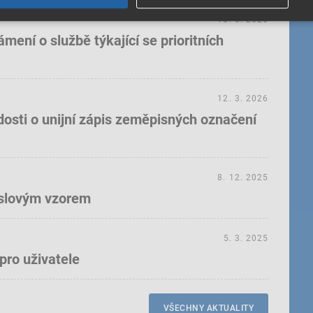
18. 5. 2026
ení o službě týkající se prioritních
12. 3. 2026
dosti o unijní zápis zeměpisných označení
8. 12. 2025
yslovým vzorem
5. 3. 2025
pro uživatele
VŠECHNY AKTUALITY