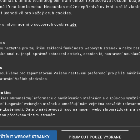
Souhlas s těmito technologiemi nám umožní zpracovávat osobní údaje, 
ná ID na tomto webu. Nesouhlas může nepříznivě ovlivnit určité vlast
 jednotlivě pro každý druh cookies.
3. 8. 2026
ce s informacemi o souborech cookies
zde
.
ckých služeb - 5.8.2026
ies
ou nezbytné pro zajištění základní funkčnosti webových stránek a nelze bez
17. 9. 2026
kcionalitu (např. správné zobrazení stránky, session id, nastavení souhlasů
rochu jinak (aneb když se značky hádají
es
používáme pro zapamatování Vašeho nastavení preferencí pro příští návšt
atování Vašich předvoleb.
22. 6. 2026
ookies
yzických tržištích nacházejících se mimo
kies shromažďují informace o navštívených stránkách a o způsobu využití
ém porušování IPR
ení fungování webových stránek a umožňují nám zejména provádět relevantn
ké zkušenosti. Data o návštěvnosti jsou na našem webu shromažďována a v
sou předávána třetím stranám.
22. 6. 2026
ny a vymáhání IPR ve třetích zemích
PŘIJMOUT POUZE VYBRANÉ
VŠTÍVIT WEBOVÉ STRANKY