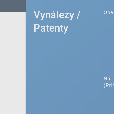
Vynálezy /
Obe
Patenty
Náro
(Při