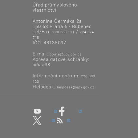
Úřad průmyslového
vlastnictví
Antonína Čermáka 2a
160 68 Praha 6 - Bubeneč
Tel/Fax:
/
220 383 111
224 324
718
IČO: 48135097
E-mail:
posta@upv.gov.cz
Adresa datové schránky:
ix6aa38
Informační centrum:
220 383
120
Helpdesk:
helpdesk@upv.gov.cz