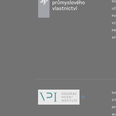
DU
UŽ
PU
VZ
PR
SP
DA
OT
E
W