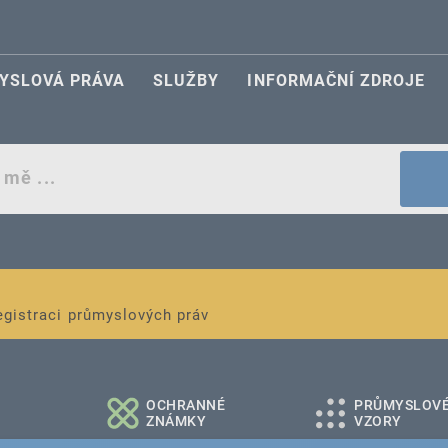
YSLOVÁ PRÁVA
SLUŽBY
INFORMAČNÍ ZDROJE
egistraci průmyslových práv
é a střední podniky
OCHRANNÉ
PRŮMYSLOV
ZNÁMKY
VZORY