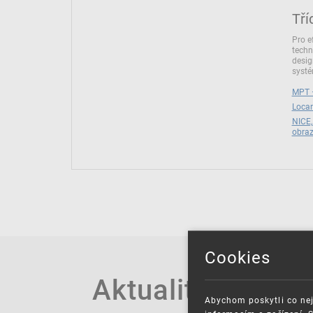
Tří
Pro e
techn
desig
syst
MPT –
Locar
NICE,
obra
Cookies
Aktuality
Abychom poskytli co nej