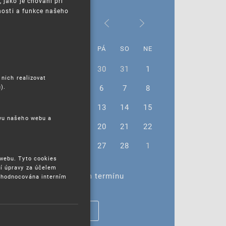
jako je chování při
nosti a funkce našeho
Únor 2026
PO
ÚT
ST
ČT
PÁ
SO
NE
26
27
28
29
30
31
1
 nich realizovat
).
2
3
4
5
6
7
8
9
10
11
12
13
14
15
ěvu našeho webu a
16
17
18
19
20
21
22
23
24
25
26
27
28
1
 webu. Tyto cookies
í úpravy za účelem
Žádné akce ve vybraném termínu
yhodnocována interním
ZOBRAZIT VŠECHNY AKCE