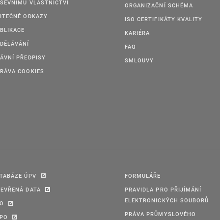
ŠEVNÍMU VLASTNICTVÍ
ORGANIZAČNÍ SCHÉMA
ITEČNÉ ODKAZY
ISO CERTIFIKÁTY KVALITY
BLIKACE
KARIÉRA
DĚLÁVÁNÍ
FAQ
ÁVNÍ PŘEDPISY
SMLOUVY
RÁVA COOKIES
TABÁZE ÚPV
FORMULÁŘE
EVŘENÁ DATA
PRAVIDLA PRO PŘIJÍMÁNÍ
ELEKTRONICKÝCH SOUBORŮ
PO
PRÁVA PRŮMYSLOVÉHO
IPO