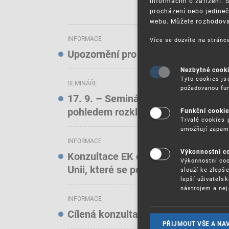
informacím o zařízení. 
procházení nebo jedineč
webu. Můžete rozhodovat
INFORMACE
Více se dozvíte na strán
Upozornění pro uživatele elektroni
Nezbytné cook
Tyto cookies js
SEMINÁŘE
požadovanou fun
17. 9. – Seminář: Známkové právo t
pohledem rozkladových oddělení)
Funkční cooki
Trvalé cookies 
umožňují zapam
INFORMACE
Výkonnostní c
Konzultace EK o online službách a f
Výkonnostní coo
Unii, které se podílejí na podstatn
slouží ke zlepš
lepší uživatels
nástrojem a nej
INFORMACE
Cílená konzultace EK o stavu ochra
PŘIJMOUT VŠE A NA