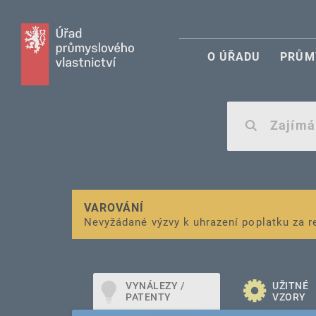
O ÚŘADU
PRŮM
VAROVÁNÍ
Finanční podpora
Nevyžádané výzvy k uhrazení poplatku za r
pro správu duševního vlastnictví pro mal
VYNÁLEZY /
UŽITNÉ
PATENTY
VZORY