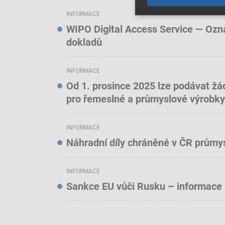
INFORMACE
WIPO Digital Access Service — Oznám
dokladů
INFORMACE
Od 1. prosince 2025 lze podávat žá
pro řemeslné a průmyslové výrobky
INFORMACE
Náhradní díly chráněné v ČR prům
INFORMACE
Sankce EU vůči Rusku – informace 