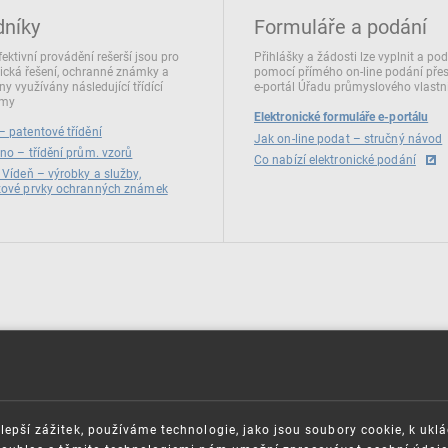
dníky
Formuláře a podání
fektivní provádění rešerší jsou pro
Přihlášky a žádosti lze vyplnit a po
ická řešení, ochranné známky a
pomocí přímého on‑line podání pře
ny využívány následující třídící
e‑portál Úřadu průmyslového vlastni
émy
Elektronické formuláře e-portálu
 patentové třídění
Jak on-line podat – stručný návod
no – třídění prům. vzorů
Co nabízí elektronické podání
 Vídeň – výrobky a služby,
zové prvky ochranných známek
lepší zážitek, používáme technologie, jako jsou soubory cookie, k ukl