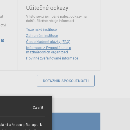
Užitečné odkazy
dat
V této sekci je možné nalézt odkazy na
s
další užitečné zdroje informací
ctví
Tuzemské instituce
Zahraniční instituce
Často kladené otázky (FAQ)
Informace z Evropské unie a
mezinárodních organizací
Povinně zveřejňované informace
DOTAZNÍK SPOKOJENOSTI
Zavřít
KALENDÁŘ
ádání a/nebo přístupu k