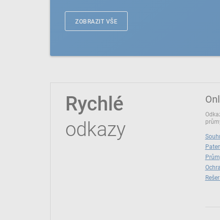
ZOBRAZIT VŠE
Rychlé
Onl
Odkaz
odkazy
průmy
Souhr
Paten
Prům
Ochra
Rešer