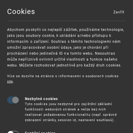
Cookies
Zavřít
MENU
Abychom poskytli co nejlepší zážitek, používáme technologie,
jako jsou soubory cookie, k ukládání a/nebo přístupu k
informacím o zařízení. Souhlas s těmito technologiemi nám
umožní zpracovávat osobní údaje, jako je chování při
procházení nebo jedinečná ID na tomto webu. Nesouhlas
může nepříznivě ovlivnit určité vlastnosti a funkce našeho
webu. Můžete rozhodovat jednotlivě pro každý druh cookies.
Více se dozvíte na stránce s informacemi o souborech cookies
VAROVÁNÍ
Finanční podpora
zde
.
Nevyžádané výzvy k uhrazení poplatku za
pro správu duševního vlastnictví pro malé
registraci průmyslových práv
a střední podniky
Nezbytné cookies
Tyto cookies jsou nezbytné pro zajištění základní
funkčnosti webových stránek a nelze bez nich
realizovat požadovanou funkcionalitu (např. správné
zobrazení stránky, session id, nastavení souhlasů).