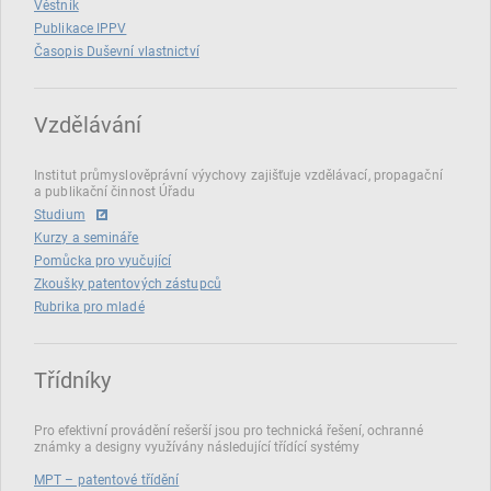
Věstník
Publikace IPPV
Časopis Duševní vlastnictví
Vzdělávání
Institut průmyslověprávní výychovy zajišťuje vzdělávací, propagační
a publikační činnost Úřadu
Studium
Kurzy a semináře
Pomůcka pro vyučující
Zkoušky patentových zástupců
Rubrika pro mladé
Třídníky
Pro efektivní provádění rešerší jsou pro technická řešení, ochranné
známky a designy využívány následující třídící systémy
MPT – patentové třídění