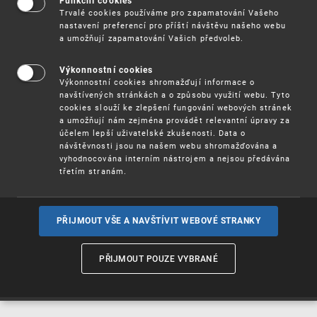
Funkční cookies
Vynálezy / Patenty
Trvalé cookies používáme pro zapamatování Vašeho
nastavení preferencí pro příští návštěvu našeho webu
a umožňují zapamatování Vašich předvoleb.
Užitné
vzory
Výkonnostní cookies
Výkonnostní cookies shromažďují informace o
navštívených stránkách a o způsobu využití webu. Tyto
cookies slouží ke zlepšení fungování webových stránek
Ochranné
známky
a umožňují nám zejména provádět relevantní úpravy za
účelem lepší uživatelské zkušenosti. Data o
návštěvnosti jsou na našem webu shromažďována a
vyhodnocována interním nástrojem a nejsou předávána
třetím stranám.
Průmyslové
vzory
PŘIJMOUT VŠE A NAVŠTÍVIT WEBOVÉ STRANKY
Označení původu
a zeměpisná
PŘIJMOUT POUZE VYBRANÉ
označení