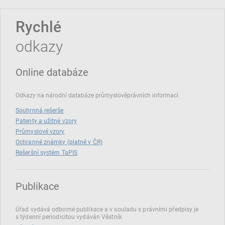
Rychlé
odkazy
Online databáze
Odkazy na národní databáze průmyslověprávních informací
Souhrnná rešerše
Patenty a užitné vzory
Průmyslové vzory
Ochranné známky (platné v ČR)
Rešeršní systém TaPIS
Publikace
Úřad vydává odborné publikace a v souladu s právními předpisy je
s týdenní periodicitou vydáván Věstník