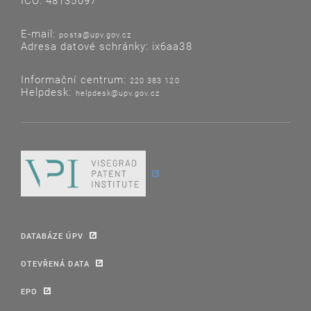
IČO: 48135097
E-mail:
posta@upv.gov.cz
Adresa datové schránky: ix6aa38
Informační centrum:
220 383 120
Helpdesk:
helpdesk@upv.gov.cz
DATABÁZE ÚPV
OTEVŘENÁ DATA
EPO