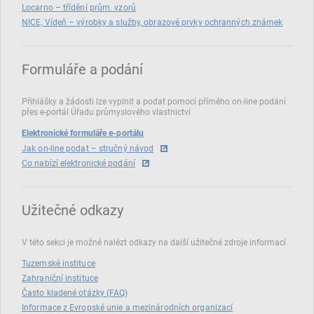
Locarno – třídění prům. vzorů
NICE, Vídeň – výrobky a služby, obrazové prvky ochranných známek
Formuláře a podání
Přihlášky a žádosti lze vyplnit a podat pomocí přímého on‑line podání
přes e‑portál Úřadu průmyslového vlastnictví
Elektronické formuláře e-portálu
Jak on-line podat – stručný návod
Co nabízí elektronické podání
Užitečné odkazy
V této sekci je možné nalézt odkazy na další užitečné zdroje informací
Tuzemské instituce
Zahraniční instituce
Často kladené otázky (FAQ)
Informace z Evropské unie a mezinárodních organizací