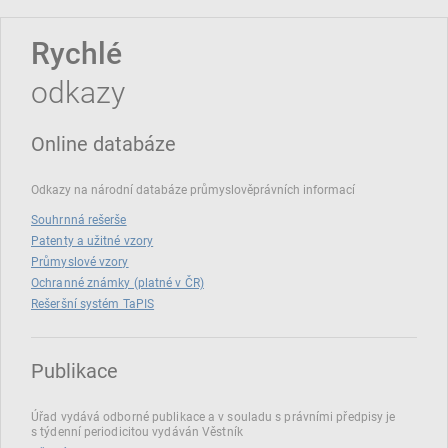
Rychlé
odkazy
Online databáze
Odkazy na národní databáze průmyslověprávních informací
Souhrnná rešerše
Patenty a užitné vzory
Průmyslové vzory
Ochranné známky (platné v ČR)
Rešeršní systém TaPIS
Publikace
Úřad vydává odborné publikace a v souladu s právními předpisy je
s týdenní periodicitou vydáván Věstník