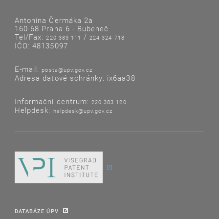
Antonína Čermáka 2a
160 68 Praha 6 - Bubeneč
Tel/Fax:
/
220 383 111
224 324 718
IČO: 48135097
E-mail:
posta@upv.gov.cz
Adresa datové schránky: ix6aa38
Informační centrum:
220 383 120
Helpdesk:
helpdesk@upv.gov.cz
DATABÁZE ÚPV