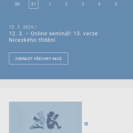
30
31
1
2
3
4
5
12. 3. 2026 |
12. 3. – Online seminář: 13. verze
Niceského třídění
ZOBRAZIT VŠECHNY AKCE