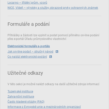
Locarno – třídění prům. vzorů
NICE, Vídeň – výrobky a služby, obrazové prvky ochranných známek
Formuláře a podání
Přihlášky a žádosti lze vyplnit a podat pomocí přímého on‑line podání
přes e‑portál Úřadu průmyslového vlastnictví
Elektronické formuláře e-portálu
Jak on-line podat – stručný návod
Co nabízí elektronické podání
Užitečné odkazy
V této sekci je možné nalézt odkazy na další užitečné zdroje informací
Tuzemské instituce
Zahraniční instituce
Často kladené otázky (FAQ)
Informace z Evropské unie a mezinárodních organizací