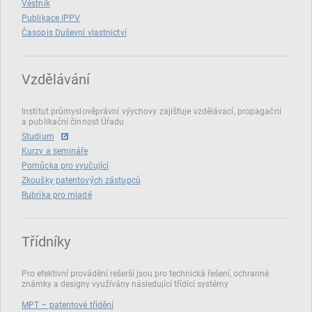
Věstník
Publikace IPPV
Časopis Duševní vlastnictví
Vzdělávání
Institut průmyslověprávní výychovy zajišťuje vzdělávací, propagační
a publikační činnost Úřadu
Studium
Kurzy a semináře
Pomůcka pro vyučující
Zkoušky patentových zástupců
Rubrika pro mladé
Třídníky
Pro efektivní provádění rešerší jsou pro technická řešení, ochranné
známky a designy využívány následující třídící systémy
MPT – patentové třídění