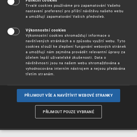
Funkční cookies
Vynálezy / Patenty
Trvalé cookies používáme pro zapamatování Vašeho
nastavení preferencí pro příští návštěvu našeho webu
a umožňují zapamatování Vašich předvoleb.
Užitné
vzory
Výkonnostní cookies
Výkonnostní cookies shromažďují informace o
navštívených stránkách a o způsobu využití webu. Tyto
cookies slouží ke zlepšení fungování webových stránek
Ochranné
známky
a umožňují nám zejména provádět relevantní úpravy za
účelem lepší uživatelské zkušenosti. Data o
návštěvnosti jsou na našem webu shromažďována a
vyhodnocována interním nástrojem a nejsou předávána
třetím stranám.
Průmyslové
vzory
PŘIJMOUT VŠE A NAVŠTÍVIT WEBOVÉ STRANKY
Označení původu
a zeměpisná
PŘIJMOUT POUZE VYBRANÉ
označení