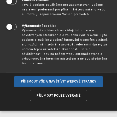
Funkční cookies
Vynálezy / Patenty
Trvalé cookies používáme pro zapamatování Vašeho
nastavení preferencí pro příští návštěvu našeho webu
a umožňují zapamatování Vašich předvoleb.
Užitné
vzory
Výkonnostní cookies
Výkonnostní cookies shromažďují informace o
navštívených stránkách a o způsobu využití webu. Tyto
cookies slouží ke zlepšení fungování webových stránek
Ochranné
známky
a umožňují nám zejména provádět relevantní úpravy za
účelem lepší uživatelské zkušenosti. Data o
návštěvnosti jsou na našem webu shromažďována a
vyhodnocována interním nástrojem a nejsou předávána
třetím stranám.
Průmyslové
vzory
PŘIJMOUT VŠE A NAVŠTÍVIT WEBOVÉ STRANKY
Označení původu
a zeměpisná
PŘIJMOUT POUZE VYBRANÉ
označení