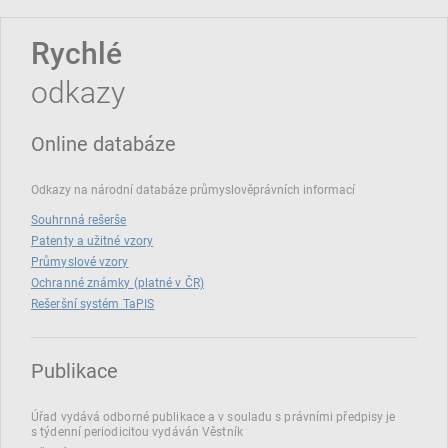
Rychlé
odkazy
Online databáze
Odkazy na národní databáze průmyslověprávních informací
Souhrnná rešerše
Patenty a užitné vzory
Průmyslové vzory
Ochranné známky (platné v ČR)
Rešeršní systém TaPIS
Publikace
Úřad vydává odborné publikace a v souladu s právními předpisy je
s týdenní periodicitou vydáván Věstník