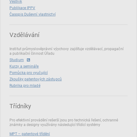
Věstník
Publikace IPPV
Časopis Duševní vlastnictví
Vzdělávání
Institut průmyslověprávní výychovy zajišťuje vzdělávací, propagační
a publikační činnost Úřadu
Studium
Kurzy a semináře
Pomůcka pro vyučující
Zkoušky patentových zástupců
Rubrika pro mladé
Třídníky
Pro efektivní provádění rešerší jsou pro technická řešení, ochranné
známky a designy využívány následující třídící systémy
MPT – patentové třídění