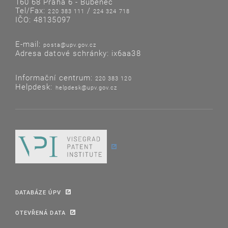
160 68 Praha 6 - Bubeneč
Tel/Fax:
/
220 383 111
224 324 718
IČO: 48135097
E-mail:
posta@upv.gov.cz
Adresa datové schránky: ix6aa38
Informační centrum:
220 383 120
Helpdesk:
helpdesk@upv.gov.cz
DATABÁZE ÚPV
OTEVŘENÁ DATA