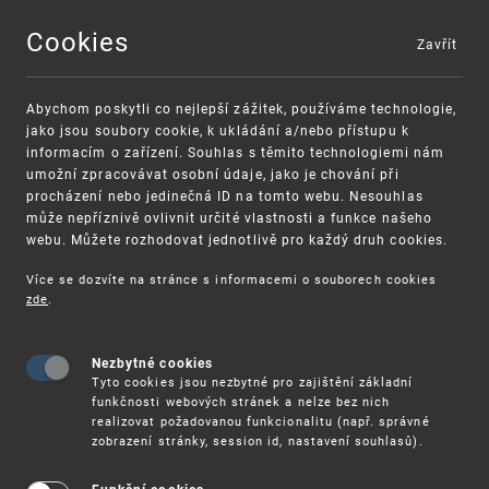
Cookies
Zavřít
MENU
Abychom poskytli co nejlepší zážitek, používáme technologie,
jako jsou soubory cookie, k ukládání a/nebo přístupu k
informacím o zařízení. Souhlas s těmito technologiemi nám
umožní zpracovávat osobní údaje, jako je chování při
procházení nebo jedinečná ID na tomto webu. Nesouhlas
může nepříznivě ovlivnit určité vlastnosti a funkce našeho
webu. Můžete rozhodovat jednotlivě pro každý druh cookies.
Více se dozvíte na stránce s informacemi o souborech cookies
VAROVÁNÍ
Finanční podpora
zde
.
Nevyžádané výzvy k uhrazení poplatku za
pro správu duševního vlastnictví pro malé
registraci průmyslových práv
a střední podniky
Nezbytné cookies
Tyto cookies jsou nezbytné pro zajištění základní
funkčnosti webových stránek a nelze bez nich
realizovat požadovanou funkcionalitu (např. správné
zobrazení stránky, session id, nastavení souhlasů).