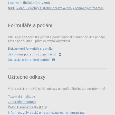
Locarno – třídění prům. vzorů
NICE, Vídeň – výrobky a služby, obrazové prvky ochranných známek
Formuláře a podání
Přihlášky a žádosti lze vyplnit a podat pomocí přímého on‑line podání
přes e‑portál Úřadu průmyslového vlastnictví
Elektronické formuláře e-portálu
Jak on-line podat – stručný návod
Co nabízí elektronické podání
Užitečné odkazy
V této sekci je možné nalézt odkazy na další užitečné zdroje informací
Tuzemské instituce
Zahraniční instituce
Často kladené otázky (FAQ)
Informace z Evropské unie a mezinárodních organizací