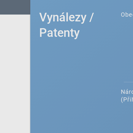
Vynálezy /
Obe
Patenty
Náro
(Při