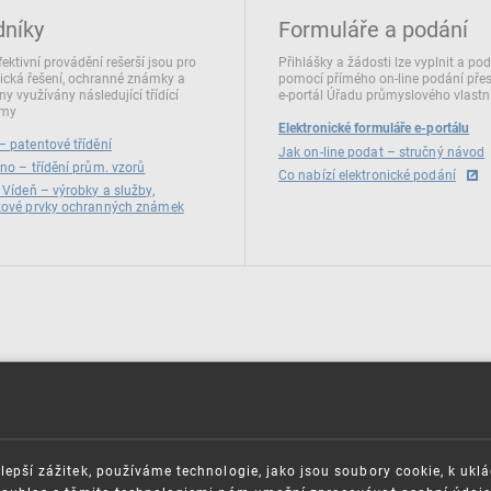
dníky
Formuláře a podání
fektivní provádění rešerší jsou pro
Přihlášky a žádosti lze vyplnit a po
ická řešení, ochranné známky a
pomocí přímého on‑line podání pře
ny využívány následující třídící
e‑portál Úřadu průmyslového vlastni
émy
Elektronické formuláře e-portálu
 patentové třídění
Jak on-line podat – stručný návod
no – třídění prům. vzorů
Co nabízí elektronické podání
 Vídeň – výrobky a služby,
zové prvky ochranných známek
lepší zážitek, používáme technologie, jako jsou soubory cookie, k ukl