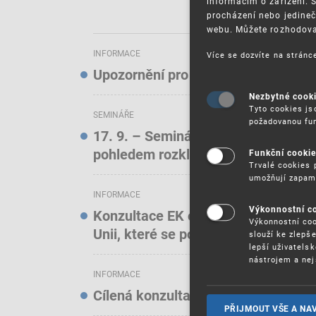
informacím o zařízení. 
procházení nebo jedineč
webu. Můžete rozhodovat
INFORMACE
Více se dozvíte na strán
Upozornění pro uživatele elektroni
Nezbytné cook
Tyto cookies js
SEMINÁŘE
požadovanou fun
17. 9. – Seminář: Známkové právo t
pohledem rozkladových oddělení)
Funkční cooki
Trvalé cookies 
umožňují zapam
INFORMACE
Výkonnostní c
Konzultace EK o online službách a f
Výkonnostní coo
Unii, které se podílejí na podstatn
slouží ke zlepš
lepší uživatels
nástrojem a nej
INFORMACE
Cílená konzultace EK o stavu ochra
PŘIJMOUT VŠE A NA