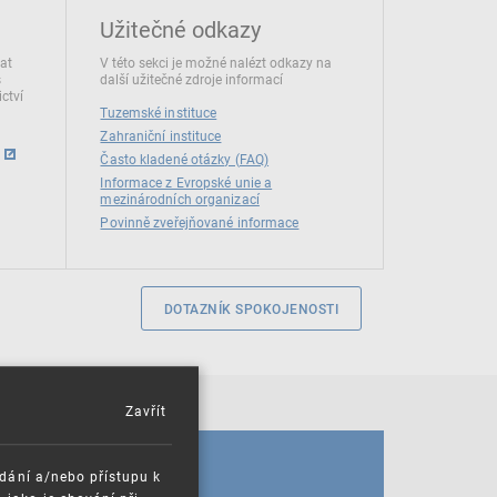
Užitečné odkazy
dat
V této sekci je možné nalézt odkazy na
s
další užitečné zdroje informací
ctví
Tuzemské instituce
Zahraniční instituce
Často kladené otázky (FAQ)
Informace z Evropské unie a
mezinárodních organizací
Povinně zveřejňované informace
DOTAZNÍK SPOKOJENOSTI
Zavřít
KALENDÁŘ
ádání a/nebo přístupu k