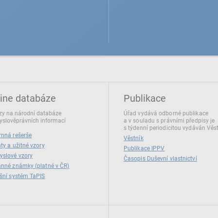
ine databáze
Publikace
y na národní databáze
Úřad vydává odborné publikace
slověprávních informací
a v souladu s právními předpisy je
s týdenní periodicitou vydáván Věs
nná rešerše
Věstník
ty a užitné vzory
Publikace IPPV
yslové vzory
Časopis Duševní vlastnictví
nné známky (platné v ČR)
šní systém TaPIS