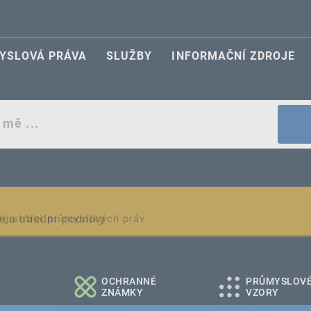
YSLOVÁ PRÁVA
SLUŽBY
INFORMAČNÍ ZDROJE
egistraci průmyslových práv
é a střední podniky
OCHRANNÉ
PRŮMYSLOV
ZNÁMKY
VZORY