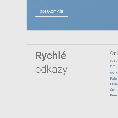
ZOBRAZIT VŠE
Rychlé
Onl
Odkaz
odkazy
průmy
Souhr
Paten
Prům
Ochra
Rešer