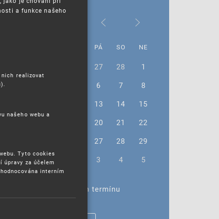
jako je chování při
nosti a funkce našeho
Březen 2026
PO
ÚT
ST
ČT
PÁ
SO
NE
23
24
25
26
27
28
1
 nich realizovat
).
2
3
4
5
6
7
8
9
10
11
12
13
14
15
ěvu našeho webu a
16
17
18
19
20
21
22
23
24
25
26
27
28
29
 webu. Tyto cookies
30
31
1
2
3
4
5
í úpravy za účelem
yhodnocována interním
Žádné akce ve vybraném termínu