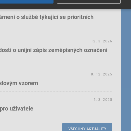
18. 5. 2026
ení o službě týkající se prioritních
12. 3. 2026
dosti o unijní zápis zeměpisných označení
8. 12. 2025
yslovým vzorem
5. 3. 2025
pro uživatele
VŠECHNY AKTUALITY