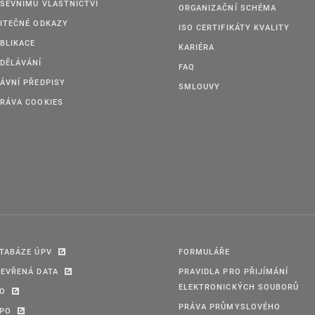
ŠEVNÍMU VLASTNICTVÍ
ORGANIZAČNÍ SCHÉMA
ITEČNÉ ODKAZY
ISO CERTIFIKÁTY KVALITY
BLIKACE
KARIÉRA
DĚLÁVÁNÍ
FAQ
ÁVNÍ PŘEDPISY
SMLOUVY
RÁVA COOKIES
TABÁZE ÚPV
FORMULÁŘE
EVŘENÁ DATA
PRAVIDLA PRO PŘIJÍMÁNÍ
ELEKTRONICKÝCH SOUBORŮ
PO
PRÁVA PRŮMYSLOVÉHO
IPO