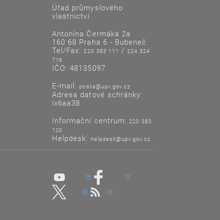
Úřad průmyslového
vlastnictví
Antonína Čermáka 2a
160 68 Praha 6 - Bubeneč
Tel/Fax:
/
220 383 111
224 324
718
IČO: 48135097
E-mail:
posta@upv.gov.cz
Adresa datové schránky:
ix6aa38
Informační centrum:
220 383
120
Helpdesk:
helpdesk@upv.gov.cz