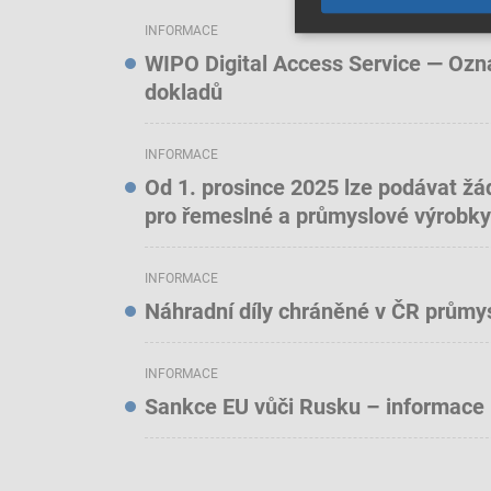
INFORMACE
WIPO Digital Access Service — Oznám
dokladů
INFORMACE
Od 1. prosince 2025 lze podávat žá
pro řemeslné a průmyslové výrobky
INFORMACE
Náhradní díly chráněné v ČR prům
INFORMACE
Sankce EU vůči Rusku – informace 