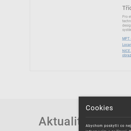
Tří
Pro e
techn
desig
syst
MPT –
Locar
NICE,
obra
Cookies
Aktuality
Abychom poskytli co nej