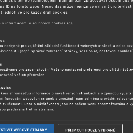
Souhlas s těmito technologiemi nám umožní zpracovávat osobní údaje, 
ná ID na tomto webu. Nesouhlas může nepříznivě ovlivnit určité vlast
 jednotlivě pro každý druh cookies.
3. 8. 2026
ce s informacemi o souborech cookies
zde
.
ckých služeb - 5.8.2026
ies
ou nezbytné pro zajištění základní funkčnosti webových stránek a nelze bez
17. 9. 2026
kcionalitu (např. správné zobrazení stránky, session id, nastavení souhlasů
rochu jinak (aneb když se značky hádají
es
používáme pro zapamatování Vašeho nastavení preferencí pro příští návšt
atování Vašich předvoleb.
22. 6. 2026
ookies
yzických tržištích nacházejících se mimo
kies shromažďují informace o navštívených stránkách a o způsobu využití
ém porušování IPR
ení fungování webových stránek a umožňují nám zejména provádět relevantn
ké zkušenosti. Data o návštěvnosti jsou na našem webu shromažďována a v
sou předávána třetím stranám.
22. 6. 2026
ny a vymáhání IPR ve třetích zemích
PŘIJMOUT POUZE VYBRANÉ
VŠTÍVIT WEBOVÉ STRANKY