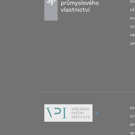
DU
UŽ
PU
VZ
PR
SP
DA
OT
E
W