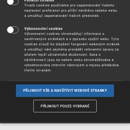
Funkční cookies
Vynálezy / Patenty
Trvalé cookies používáme pro zapamatování Vašeho
nastavení preferencí pro příští návštěvu našeho webu
a umožňují zapamatování Vašich předvoleb.
Užitné
vzory
Výkonnostní cookies
Výkonnostní cookies shromažďují informace o
navštívených stránkách a o způsobu využití webu. Tyto
cookies slouží ke zlepšení fungování webových stránek
Ochranné
známky
a umožňují nám zejména provádět relevantní úpravy za
účelem lepší uživatelské zkušenosti. Data o
návštěvnosti jsou na našem webu shromažďována a
vyhodnocována interním nástrojem a nejsou předávána
třetím stranám.
Průmyslové
vzory
PŘIJMOUT VŠE A NAVŠTÍVIT WEBOVÉ STRANKY
Označení původu
a zeměpisná
PŘIJMOUT POUZE VYBRANÉ
označení