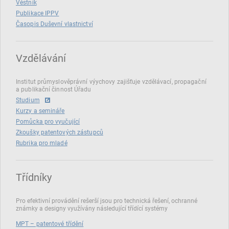
Věstník
Publikace IPPV
Časopis Duševní vlastnictví
Vzdělávání
Institut průmyslověprávní výychovy zajišťuje vzdělávací, propagační
a publikační činnost Úřadu
Studium
Kurzy a semináře
Pomůcka pro vyučující
Zkoušky patentových zástupců
Rubrika pro mladé
Třídníky
Pro efektivní provádění rešerší jsou pro technická řešení, ochranné
známky a designy využívány následující třídící systémy
MPT – patentové třídění