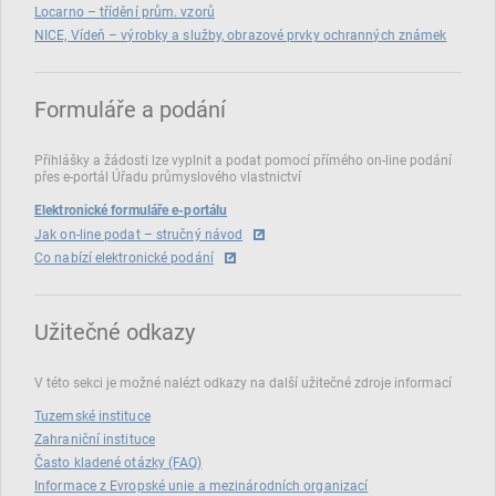
Locarno – třídění prům. vzorů
NICE, Vídeň – výrobky a služby, obrazové prvky ochranných známek
Formuláře a podání
Přihlášky a žádosti lze vyplnit a podat pomocí přímého on‑line podání
přes e‑portál Úřadu průmyslového vlastnictví
Elektronické formuláře e-portálu
Jak on-line podat – stručný návod
Co nabízí elektronické podání
Užitečné odkazy
V této sekci je možné nalézt odkazy na další užitečné zdroje informací
Tuzemské instituce
Zahraniční instituce
Často kladené otázky (FAQ)
Informace z Evropské unie a mezinárodních organizací