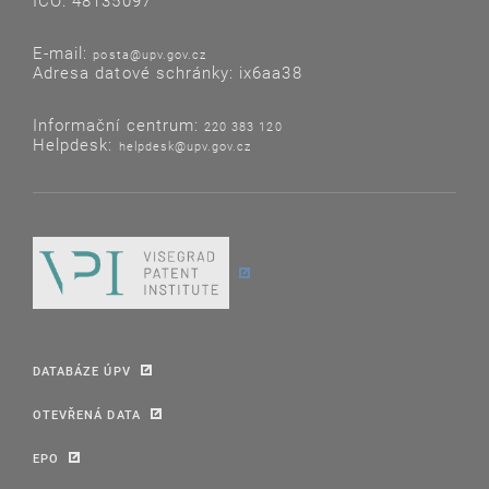
IČO: 48135097
E-mail:
posta@upv.gov.cz
Adresa datové schránky: ix6aa38
Informační centrum:
220 383 120
Helpdesk:
helpdesk@upv.gov.cz
DATABÁZE ÚPV
OTEVŘENÁ DATA
EPO