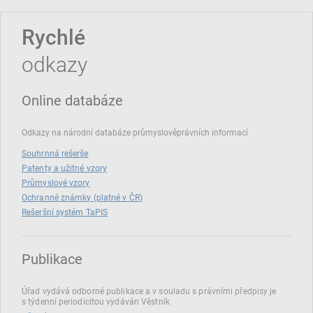
Rychlé
odkazy
Online databáze
Odkazy na národní databáze průmyslověprávních informací
Souhrnná rešerše
Patenty a užitné vzory
Průmyslové vzory
Ochranné známky (platné v ČR)
Rešeršní systém TaPIS
Publikace
Úřad vydává odborné publikace a v souladu s právními předpisy je
s týdenní periodicitou vydáván Věstník