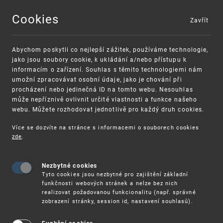
Cookies
Zavřít
MENU
Abychom poskytli co nejlepší zážitek, používáme technologie,
jako jsou soubory cookie, k ukládání a/nebo přístupu k
informacím o zařízení. Souhlas s těmito technologiemi nám
umožní zpracovávat osobní údaje, jako je chování při
procházení nebo jedinečná ID na tomto webu. Nesouhlas
může nepříznivě ovlivnit určité vlastnosti a funkce našeho
webu. Můžete rozhodovat jednotlivě pro každý druh cookies.
Více se dozvíte na stránce s informacemi o souborech cookies
VAROVÁNÍ
Finanční podpora
zde
.
Nevyžádané výzvy k uhrazení poplatku za
pro správu duševního vlastnictví pro malé
registraci průmyslových práv
a střední podniky
Nezbytné cookies
Tyto cookies jsou nezbytné pro zajištění základní
funkčnosti webových stránek a nelze bez nich
realizovat požadovanou funkcionalitu (např. správné
zobrazení stránky, session id, nastavení souhlasů).