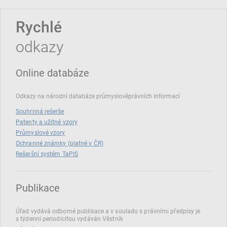
Rychlé
odkazy
Online databáze
Odkazy na národní databáze průmyslověprávních informací
Souhrnná rešerše
Patenty a užitné vzory
Průmyslové vzory
Ochranné známky (platné v ČR)
Rešeršní systém TaPIS
Publikace
Úřad vydává odborné publikace a v souladu s právními předpisy je
s týdenní periodicitou vydáván Věstník