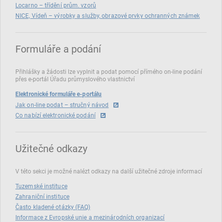
Locarno – třídění prům. vzorů
NICE, Vídeň – výrobky a služby, obrazové prvky ochranných známek
Formuláře a podání
Přihlášky a žádosti lze vyplnit a podat pomocí přímého on‑line podání
přes e‑portál Úřadu průmyslového vlastnictví
Elektronické formuláře e-portálu
Jak on-line podat – stručný návod
Co nabízí elektronické podání
Užitečné odkazy
V této sekci je možné nalézt odkazy na další užitečné zdroje informací
Tuzemské instituce
Zahraniční instituce
Často kladené otázky (FAQ)
Informace z Evropské unie a mezinárodních organizací