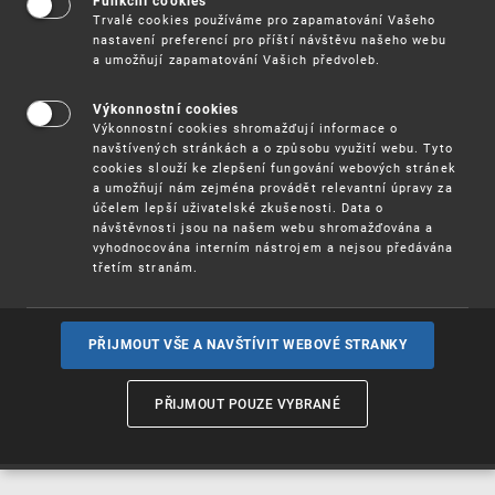
Funkční cookies
Vynálezy / Patenty
Trvalé cookies používáme pro zapamatování Vašeho
nastavení preferencí pro příští návštěvu našeho webu
a umožňují zapamatování Vašich předvoleb.
Užitné
vzory
Výkonnostní cookies
Výkonnostní cookies shromažďují informace o
navštívených stránkách a o způsobu využití webu. Tyto
cookies slouží ke zlepšení fungování webových stránek
Ochranné
známky
a umožňují nám zejména provádět relevantní úpravy za
účelem lepší uživatelské zkušenosti. Data o
návštěvnosti jsou na našem webu shromažďována a
vyhodnocována interním nástrojem a nejsou předávána
třetím stranám.
Průmyslové
vzory
PŘIJMOUT VŠE A NAVŠTÍVIT WEBOVÉ STRANKY
Označení původu
a zeměpisná
PŘIJMOUT POUZE VYBRANÉ
označení