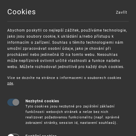
Cookies
Zavřít
MENU
Abychom poskytli co nejlepší zážitek, používáme technologie,
jako jsou soubory cookie, k ukládání a/nebo přístupu k
informacím o zařízení. Souhlas s těmito technologiemi nám
umožní zpracovávat osobní údaje, jako je chování při
procházení nebo jedinečná ID na tomto webu. Nesouhlas
může nepříznivě ovlivnit určité vlastnosti a funkce našeho
webu. Můžete rozhodovat jednotlivě pro každý druh cookies.
Více se dozvíte na stránce s informacemi o souborech cookies
VAROVÁNÍ
Finanční podpora
zde
.
Nevyžádané výzvy k uhrazení poplatku za
pro správu duševního vlastnictví pro malé
registraci průmyslových práv
a střední podniky
Nezbytné cookies
Tyto cookies jsou nezbytné pro zajištění základní
funkčnosti webových stránek a nelze bez nich
realizovat požadovanou funkcionalitu (např. správné
zobrazení stránky, session id, nastavení souhlasů).