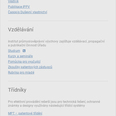
Věstník
Publikace IPPV
Časopis Duševní vlastnictví
Vzdělávání
Institut průmyslověprávní výychovy zajišťuje vzdělávací, propagační
a publikační činnost Úřadu
Studium
Kurzy a semináře
Pomůcka pro vyučující
Zkoušky patentových zástupců
Rubrika pro mladé
Třídníky
Pro efektivní provádění rešerší jsou pro technická řešení, ochranné
známky a designy využívány následující třídící systémy
MPT – patentové třídění