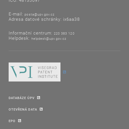
IČO: 48135097
E-mail:
posta@upv.gov.cz
Adresa datové schránky: ix6aa38
Informační centrum:
220 383 120
Helpdesk:
helpdesk@upv.gov.cz
DATABÁZE ÚPV
OTEVŘENÁ DATA
EPO